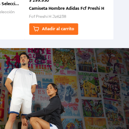
$
299
.
950
 Selección Colombia FCF 2026.
Camiseta Hombre Adidas Fcf Preshi H
elección
Fcf Preshi H Jz6238
ones para
Añadir al carrito