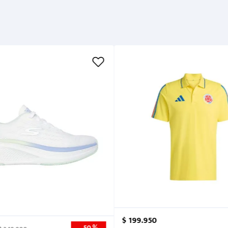
Cuidados
$
199
.
950
50 %