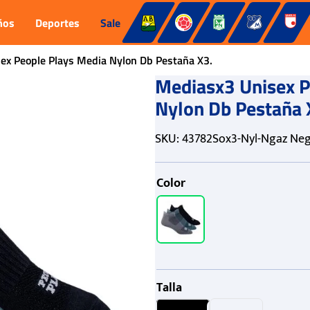
ños
Deportes
Sale
ex People Plays Media Nylon Db Pestaña X3.
Mediasx3 Unisex P
Nylon Db Pestaña 
SKU
:
43782Sox3-Nyl-Ngaz Neg
Color
Talla