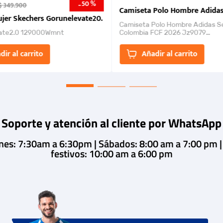
50 %
-
$
349
.
900
nk 2026
Camiseta Polo Hombre Adidas
jer Skechers Gorunelevate20.
Camiseta Polo Hombre Adidas S
ate2.0 129000Wmnt
Colombia FCF 2026 Jz9079
Camiseta polo con cierre de bot
un estilo de...
dir al carrito
Añadir al carrito
Soporte y atención al cliente por WhatsApp
rnes: 7:30am a 6:30pm | Sábados: 8:00 am a 7:00 pm 
festivos: 10:00 am a 6:00 pm