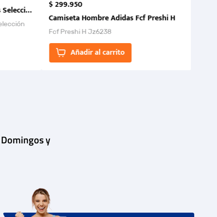
$
299
.
950
 Selección Colombia FCF 2026.
Camiseta Hombre Adidas Fcf Preshi H
elección
Fcf Preshi H Jz6238
ones para
Añadir al carrito
| Domingos y