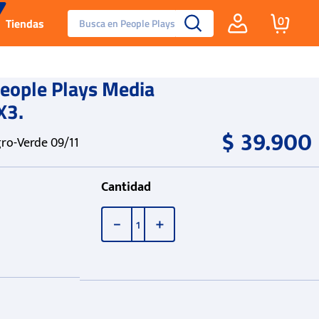
Busca en People Plays
0
Tiendas
Santa Fe
eople Plays Media
X3.
Guayos
$
39
.
900
ro-Verde 09/11
Tenis
Cantidad
Reebok Fashion
－
＋