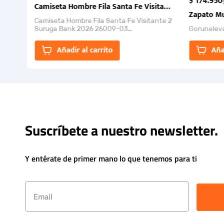
$
174
.
950
Camiseta Hombre Fila Santa Fe Visitante 2 Suruga Ba
Zapato Mu
Camiseta Hombre Fila Santa Fe Visitante 2
Suruga Bank 2026 26009-03
Gorunelev
El Rugido del Sol Naciente: “Primeros para
la Et...
Añadir al carrito
Aña
Suscríbete a nuestro newsletter.
Y entérate de primer mano lo que tenemos para ti