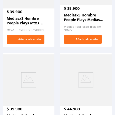
$
39
.
900
$
39
.
900
Mediasx3 Hombre
Mediasx3 Hombre
People Plays Medias
People Plays Mtx3 -
Tobilleras
Tc90002
Medias Tobilleras Trpk-Tm-
Mtx3 - Tc90002 Tc90002
18599
Añadir al carrito
Añadir al carrito
$
39
.
900
$
44
.
900