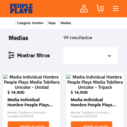
0
Hombre
Ropa
Medias
Medias
99
$
14
.
900
$
14
.
900
Media Individual
Media Individual
Hombre People Plays
Hombre People Plays
Media Tobillera Unicolor
Media Tobillera Unicolor
Media Tobillera Unicolor -
Media Tobillera Unicolor -
- Unidad
- Tripack
Unidad Tc90023
Tripack Tc90022
Añadir al carrito
Añadir al carrito