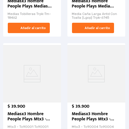
Mediasx3 Hombre
Mediasx3 Hombre
People Plays Medias
People Plays Media
Tobilleras
Caña Larga Antd Con
Medias Tobilleras Trpk-Tm-
Media Caña Larga Antd Con
Toalla (Lgcp)
18462
Toalla (Lgcp) Trpk-6745
Añadir al carrito
Añadir al carrito
$
39
.
900
$
39
.
900
Mediasx3 Hombre
Mediasx3 Hombre
People Plays Mtx3 -
People Plays Mtx3 -
Tc90001.
Tc90004.
Mtx3 - Tc90001 Tc90001
Mtx3 - Tc90004 Tc90004