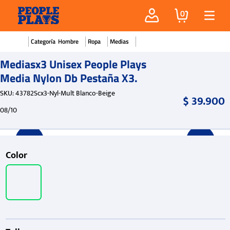
0
Hombre
Ropa
Medias
Mediasx3 Unisex People Plays
Media Nylon Db Pestaña X3.
SKU
:
43782Scx3-Nyl-Mult Blanco-Beige
$
39
.
900
08/10
Color