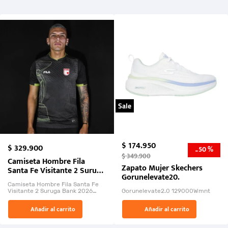
Sale
$
174
.
950
$
329
.
900
50 %
-
$
349
.
900
Camiseta Hombre Fila
Zapato Mujer Skechers
Santa Fe Visitante 2 Suruga
Gorunelevate20.
Bank 2026
Camiseta Hombre Fila Santa Fe
Visitante 2 Suruga Bank 2026
Gorunelevate2.0 129000Wmnt
26009-03
El Rugido del Sol Naciente:
Añadir al carrito
Añadir al carrito
“Primeros para la Et...