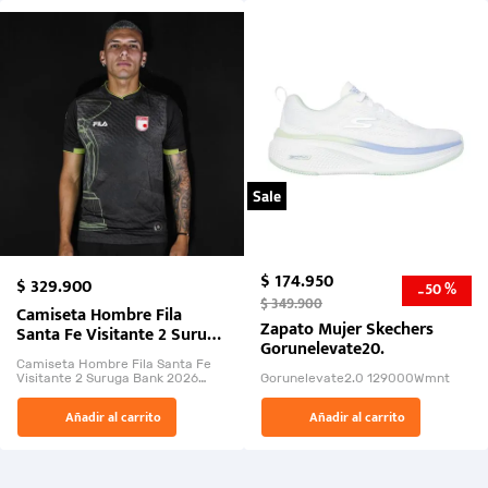
Sale
$
174
.
950
$
329
.
900
50 %
-
$
349
.
900
Camiseta Hombre Fila
Zapato Mujer Skechers
Santa Fe Visitante 2 Suruga
Gorunelevate20.
Bank 2026
Camiseta Hombre Fila Santa Fe
Visitante 2 Suruga Bank 2026
Gorunelevate2.0 129000Wmnt
26009-03
El Rugido del Sol Naciente:
Añadir al carrito
Añadir al carrito
“Primeros para la Et...