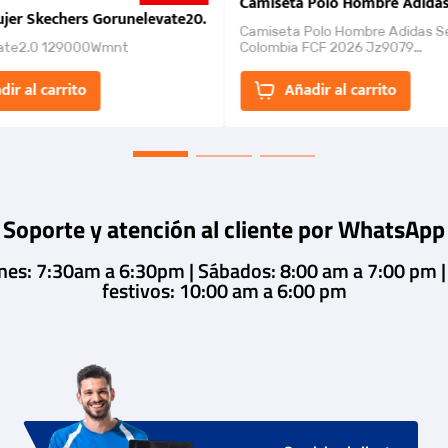
nk 2026
Camiseta Polo Hombre Adidas
jer Skechers Gorunelevate20.
Camiseta Polo Hombre Adidas S
ate2.0 129000Wmnt
Colombia FCF 2026 Jz9079
Camiseta polo con cierre de bot
un estilo de...
dir al carrito
Añadir al carrito
Soporte y atención al cliente por WhatsApp
rnes: 7:30am a 6:30pm | Sábados: 8:00 am a 7:00 pm 
festivos: 10:00 am a 6:00 pm