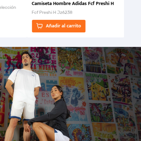
Camiseta Hombre Adidas Fcf Preshi H
elección
Fcf Preshi H Jz6238
ones para
Añadir al carrito