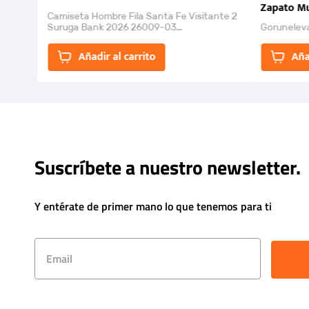
Zapato Mu
Camiseta Hombre Fila Santa Fe Visitante 2
Suruga Bank 2026 26009-03
Gorunelev
El Rugido del Sol Naciente: “Primeros para
la Et...
Añadir al carrito
Aña
Suscríbete a nuestro newsletter.
Y entérate de primer mano lo que tenemos para ti