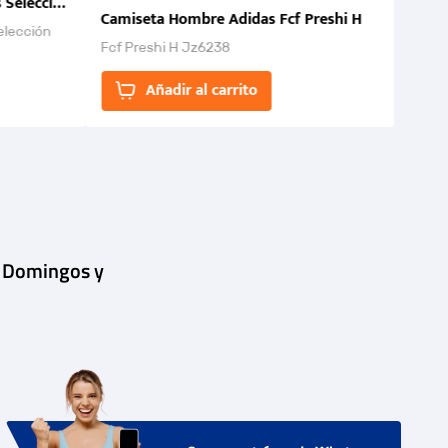
 Selección Colombia FCF 2026.
Camiseta Hombre Adidas Fcf Preshi H
elección
Fcf Preshi H Jz6238
ones para
Añadir al carrito
| Domingos y