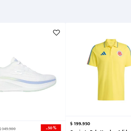
$
199
.
950
50 %
-
$
349
.
900