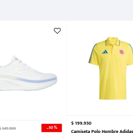
Cuidados
$
199
.
950
50 %
-
$
349
.
900
nk 2026
Camiseta Polo Hombre Adidas