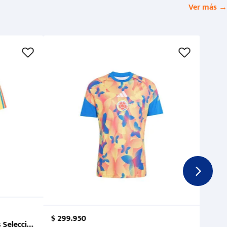
Ver más →
$
299
.
950
 Selección Colombia FCF 2026.