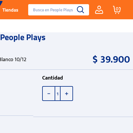
Busca en People Plays
0
Tiendas
Santa Fe
People Plays
Guayos
$
39
.
900
Blanco 10/12
Tenis
Cantidad
Reebok Fashion
－
＋