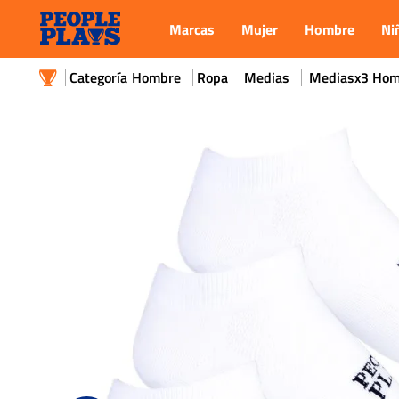
Marcas
Mujer
Hombre
Ni
Hombre
Ropa
Medias
Mediasx3 Homb