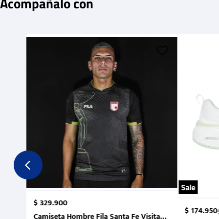
Acompañalo con
Sale
$
329
.
900
$
174
.
950
Camiseta Hombre Fila Santa Fe Visitante 2 Suruga Ba