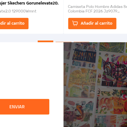
jer Skechers Gorunelevate20.
Camiseta Polo Hombre Adidas S
ate2.0 129000Wmnt
Colombia FCF 2026 Jz9079
Camiseta polo con cierre de bot
un estilo de...
dir al carrito
Añadir al carrito
ENVIAR