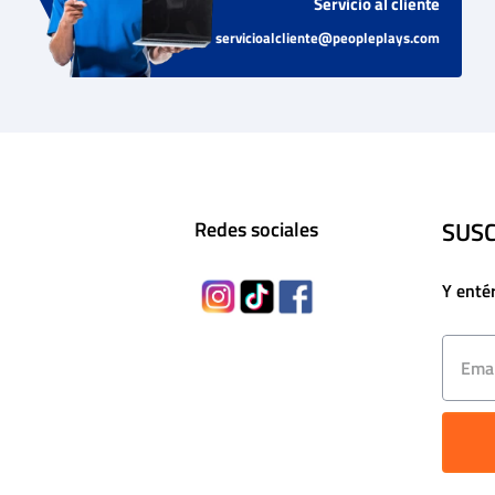
Servicio al cliente
servicioalcliente@peopleplays.com
SUSC
Redes sociales
Y enté