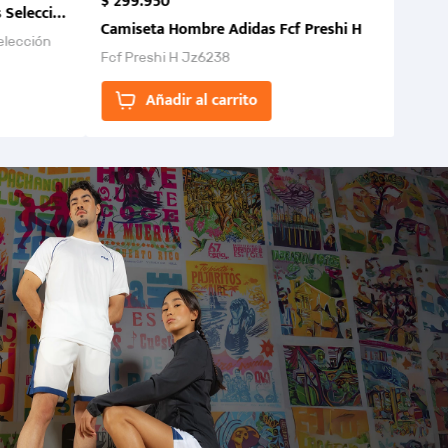
$
299
.
950
 Selección Colombia FCF 2026.
Camiseta Hombre Adidas Fcf Preshi H
elección
Fcf Preshi H Jz6238
ones para
Añadir al carrito