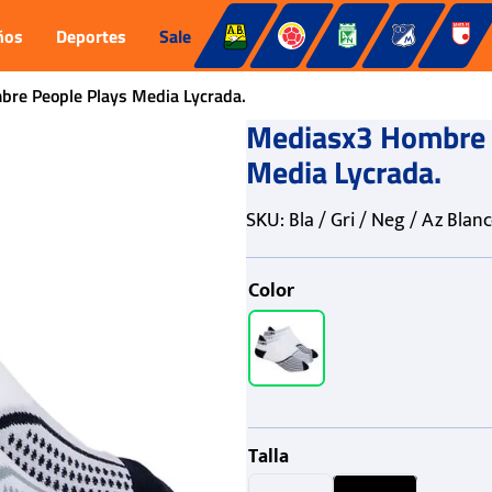
ños
Deportes
Sale
re People Plays Media Lycrada.
Mediasx3 Hombre 
Media Lycrada.
SKU
:
Bla / Gri / Neg / Az Blan
Color
Talla