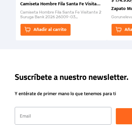
$
174
.
950
Camiseta Hombre Fila Santa Fe Visitante 2 Suruga Ba
Zapato Mu
Camiseta Hombre Fila Santa Fe Visitante 2
Suruga Bank 2026 26009-03
Gorunelev
El Rugido del Sol Naciente: “Primeros para
la Et...
Añadir al carrito
Aña
Suscríbete a nuestro newsletter.
Y entérate de primer mano lo que tenemos para ti