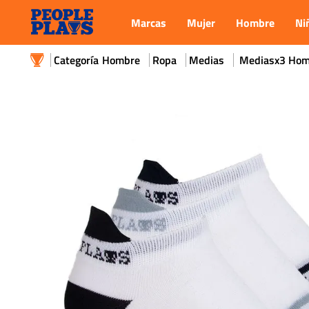
Marcas
Mujer
Hombre
Ni
Hombre
Ropa
Medias
Mediasx3 Homb