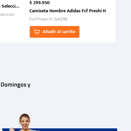
$
299
.
950
 Selección Colombia FCF 2026.
Camiseta Hombre Adidas Fcf Preshi H
elección
Fcf Preshi H Jz6238
ones para
Añadir al carrito
| Domingos y