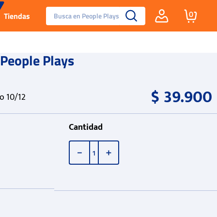
Busca en People Plays
0
Tiendas
Santa Fe
People Plays
Guayos
$
39
.
900
co 10/12
Tenis
Cantidad
Reebok Fashion
－
＋