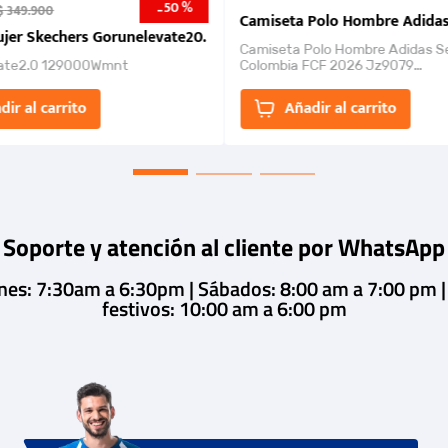
50 %
-
$
349
.
900
nk 2026
Camiseta Polo Hombre Adidas
jer Skechers Gorunelevate20.
Camiseta Polo Hombre Adidas S
ate2.0 129000Wmnt
Colombia FCF 2026 Jz9079
Camiseta polo con cierre de bot
un estilo de...
dir al carrito
Añadir al carrito
Soporte y atención al cliente por WhatsApp
rnes: 7:30am a 6:30pm | Sábados: 8:00 am a 7:00 pm 
festivos: 10:00 am a 6:00 pm