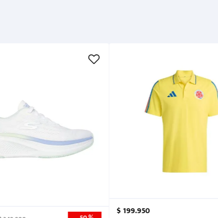
Cuidados
$
199
.
950
50 %