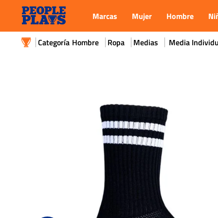
Marcas
Mujer
Hombre
Ni
Hombre
Ropa
Medias
Media Individ