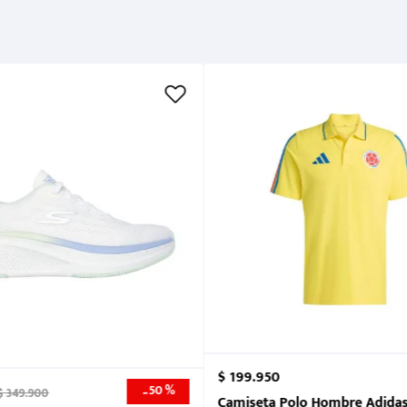
Cuidados
$
199
.
950
50 %
-
$
349
.
900
nk 2026
Camiseta Polo Hombre Adidas