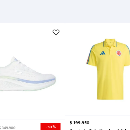
$
199
.
950
50 %
-
$
349
.
900