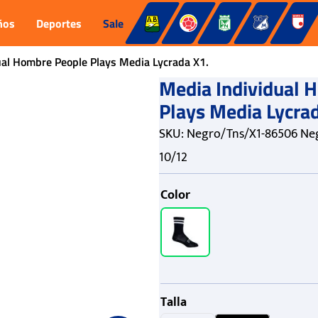
ños
Deportes
Sale
ual Hombre People Plays Media Lycrada X1.
Media Individual 
Plays Media Lycra
SKU
:
Negro/Tns/X1-86506 Ne
10/12
Color
Talla