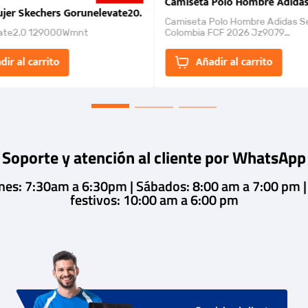
nk 2026
Camiseta Polo Hombre Adidas
jer Skechers Gorunelevate20.
Camiseta Polo Hombre Adidas S
ate2.0 129000Wmnt
Colombia FCF 2026 Jz9079
Camiseta polo con cierre de bot
un estilo de...
dir al carrito
Añadir al carrito
Soporte y atención al cliente por WhatsApp
rnes: 7:30am a 6:30pm | Sábados: 8:00 am a 7:00 pm 
festivos: 10:00 am a 6:00 pm