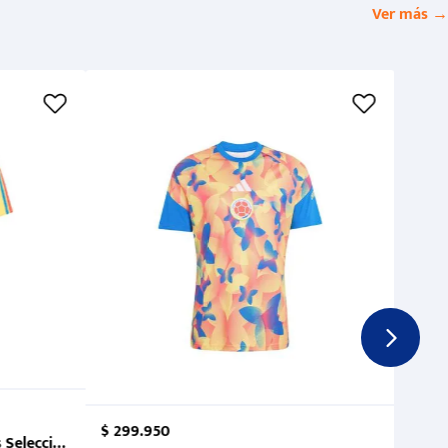
Ver más →
$
299
.
950
 Selección Colombia FCF 2026.