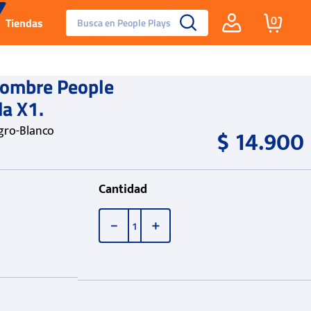
Busca en People Plays
0
Tiendas
Santa Fe
Hombre People
da X1.
Guayos
gro-Blanco
$
14
.
900
Tenis
Reebok Fashion
Cantidad
－
＋