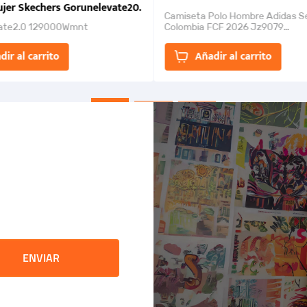
jer Skechers Gorunelevate20.
Camiseta Polo Hombre Adidas S
ate2.0 129000Wmnt
Colombia FCF 2026 Jz9079
Camiseta polo con cierre de bot
un estilo de...
dir al carrito
Añadir al carrito
ENVIAR