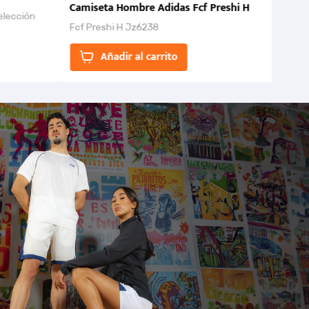
Camiseta Hombre Adidas Fcf Preshi H
elección
Fcf Preshi H Jz6238
ones para
Añadir al carrito