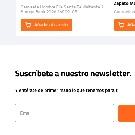
Zapato Mu
Camiseta Hombre Fila Santa Fe Visitante 2
Suruga Bank 2026 26009-03
Gorunelev
El Rugido del Sol Naciente: “Primeros para
la Et...
Añadir al carrito
Aña
Suscríbete a nuestro newsletter.
Y entérate de primer mano lo que tenemos para ti