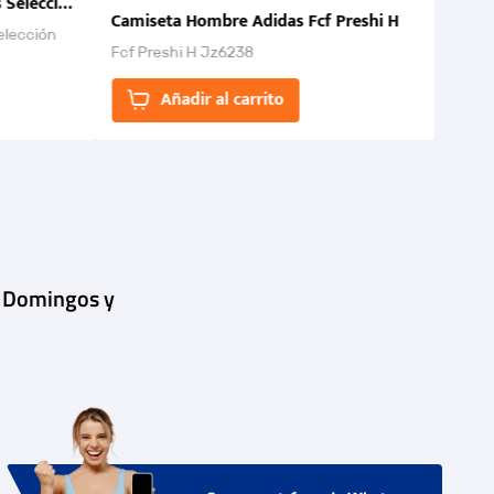
 Selección Colombia FCF 2026.
Camiseta Hombre Adidas Fcf Preshi H
elección
Fcf Preshi H Jz6238
ones para
Añadir al carrito
| Domingos y