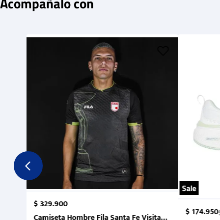
Acompañalo con
Sale
$
329
.
900
$
174
.
950
Camiseta Hombre Fila Santa Fe Visitante 2 Suruga Ba