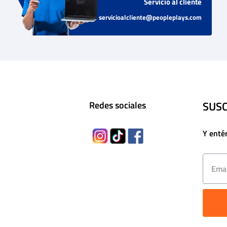
Servicio al cliente
servicioalcliente@peopleplays.com
SUSC
Redes sociales
Y enté