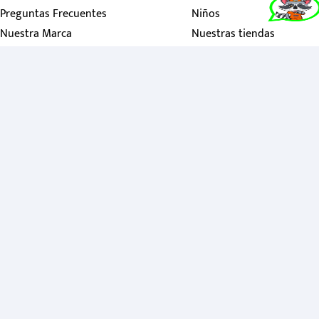
Preguntas Frecuentes
Niños
Nuestra Marca
Nuestras tiendas
Contactanos
Política de garantías
Política de tratamiento personales
Política de navegación
Redes sociales
Suscríbete a nuestro newsletter.
Y entérate de primera mano lo que tenemos para ti