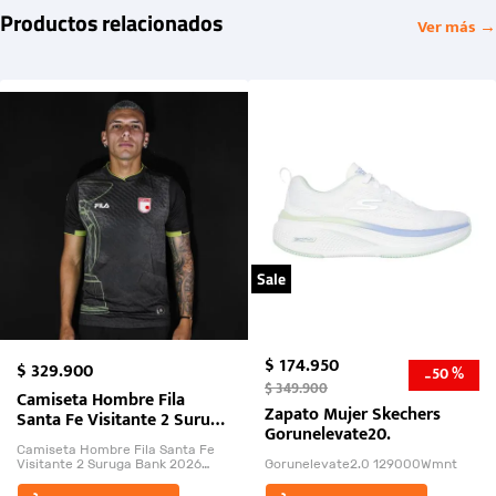
Productos relacionados
Ver más →
Sale
$
174
.
950
$
329
.
900
50 %
-
$
349
.
900
Camiseta Hombre Fila
Zapato Mujer Skechers
Santa Fe Visitante 2 Suruga
Gorunelevate20.
Bank 2026
Camiseta Hombre Fila Santa Fe
Visitante 2 Suruga Bank 2026
Gorunelevate2.0 129000Wmnt
26009-03
El Rugido del Sol Naciente: