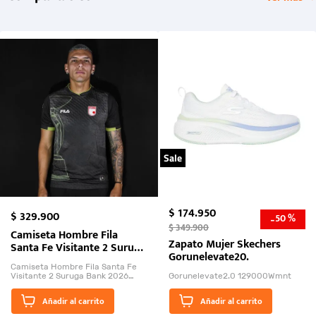
Sale
$
174
.
950
$
329
.
900
50 %
-
$
349
.
900
Camiseta Hombre Fila
Zapato Mujer Skechers
Santa Fe Visitante 2 Suruga
Gorunelevate20.
Bank 2026
Camiseta Hombre Fila Santa Fe
Visitante 2 Suruga Bank 2026
Gorunelevate2.0 129000Wmnt
26009-03
El Rugido del Sol Naciente:
Añadir al carrito
Añadir al carrito
“Primeros para la Et...