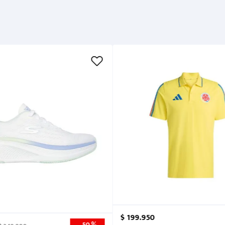
Métodos de pago
Cuidados
$
199
.
950
50 %