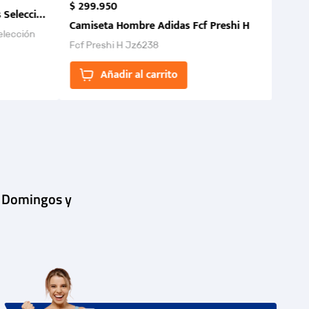
$
299
.
950
 Selección Colombia FCF 2026.
Camiseta Hombre Adidas Fcf Preshi H
elección
Fcf Preshi H Jz6238
ones para
Añadir al carrito
| Domingos y