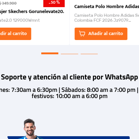
50 %
-
$
349
.
900
nk 2026
Camiseta Polo Hombre Adidas
jer Skechers Gorunelevate20.
Camiseta Polo Hombre Adidas S
ate2.0 129000Wmnt
Colombia FCF 2026 Jz9079
Camiseta polo con cierre de bot
un estilo de...
dir al carrito
Añadir al carrito
Soporte y atención al cliente por WhatsApp
rnes: 7:30am a 6:30pm | Sábados: 8:00 am a 7:00 pm 
festivos: 10:00 am a 6:00 pm