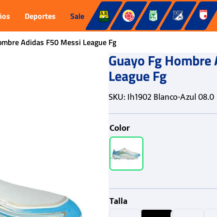
ños
Deportes
Sale
ombre Adidas F50 Messi League Fg
Guayo Fg Hombre 
League Fg
SKU
:
Ih1902 Blanco-Azul 08.0
Color
Talla