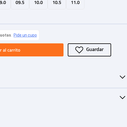
9.0
09.5
10.0
10.5
11.0
 al carrito