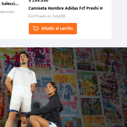
$
299
.
950
 Selección Colombia FCF 2026.
Camiseta Hombre Adidas Fcf Preshi H
elección
Fcf Preshi H Jz6238
ones para
Añadir al carrito