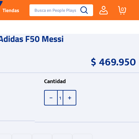
Busca en People Plays
0
Tiendas
Santa Fe
Adidas F50 Messi
Guayos
$
469
.
950
Tenis
Cantidad
Reebok Fashion
－
＋