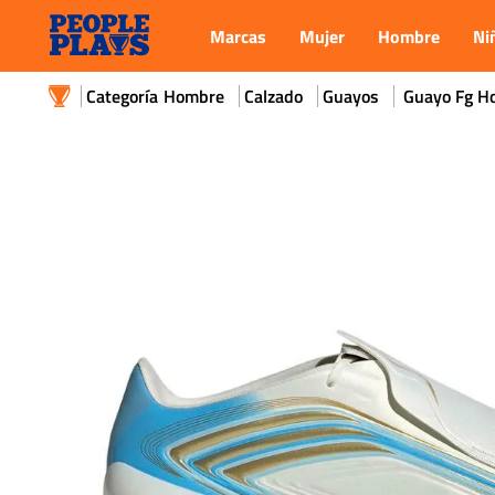
Marcas
Mujer
Hombre
Ni
Hombre
Calzado
Guayos
Guayo Fg H