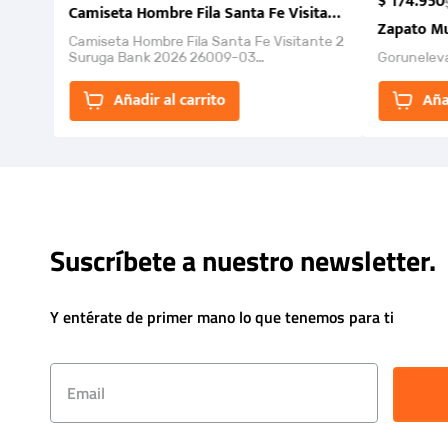
$
174
.
950
Camiseta Hombre Fila Santa Fe Visitante 2 Suruga Ba
Zapato Mu
Camiseta Hombre Fila Santa Fe Visitante 2
Suruga Bank 2026 26009-03
Gorunelev
El Rugido del Sol Naciente: “Primeros para
la Et...
Añadir al carrito
Aña
Suscríbete a nuestro newsletter.
Y entérate de primer mano lo que tenemos para ti