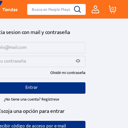
Busca en People Plays
0
Tiendas
Santa Fe
cia sesion con mail y contraseña
Guayos
Tenis
Olvidé mi contraseña
Reebok Fashion
Entrar
¿No tiene una cuenta? Regístrese
Escoja una opción para entrar
ecibir código de acceso por e-mail