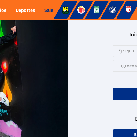
ños
Deportes
Sale
Ini
R