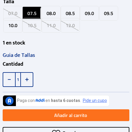
Talla
07.0
07.5
08.0
08.5
09.0
09.5
10.0
10.5
11.0
12.0
1
en stock
Guia de Tallas
Cantidad
－
＋
Añadir al carrito