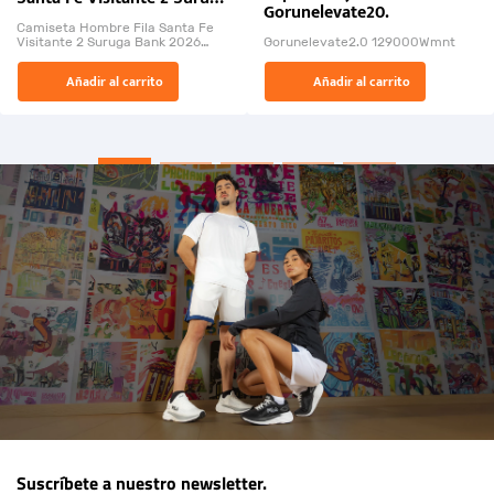
Gorunelevate20.
Bank 2026
Camiseta Hombre Fila Santa Fe
Visitante 2 Suruga Bank 2026
Gorunelevate2.0 129000Wmnt
26009-03
El Rugido del Sol Naciente:
Añadir al carrito
Añadir al carrito
“Primeros para la Et...
Suscríbete a nuestro newsletter.