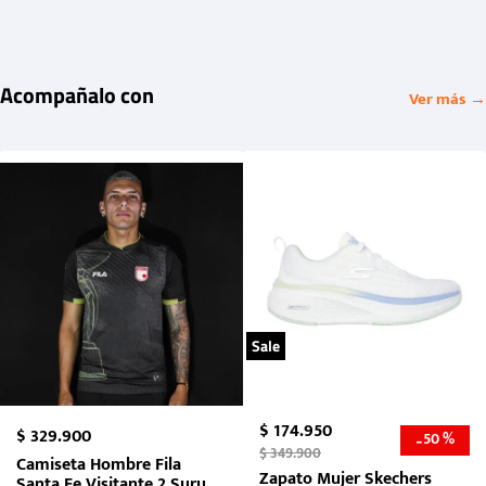
Acompañalo con
Ver más →
Sale
$
174
.
950
$
329
.
900
50 %
-
$
349
.
900
Camiseta Hombre Fila
Zapato Mujer Skechers
Santa Fe Visitante 2 Suruga