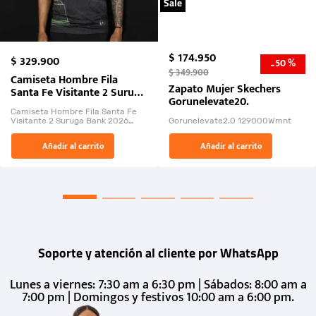
Sale
$
174
.
950
$
329
.
900
50 %
-
$
349
.
900
Camiseta Hombre Fila
Zapato Mujer Skechers
Santa Fe Visitante 2 Suruga
Gorunelevate20.
Bank 2026
Camiseta Hombre Fila Santa Fe
Visitante 2 Suruga Bank 2026
Gorunelevate2.0 129000Wmnt
26009-03
El Rugido del Sol Naciente:
Añadir al carrito
Añadir al carrito
“Primeros para la Et...
Soporte y atención al cliente por WhatsApp
Lunes a viernes: 7:30 am a 6:30 pm | Sábados: 8:00 am a
7:00 pm | Domingos y festivos 10:00 am a 6:00 pm.