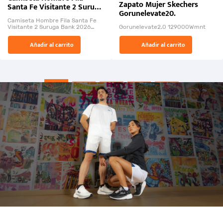
Zapato Mujer Skechers
Santa Fe Visitante 2 Suruga
Gorunelevate20.
Bank 2026
Camiseta Hombre Fila Santa Fe
Visitante 2 Suruga Bank 2026
Gorunelevate2.0 129000Wmnt
26009-03
El Rugido del Sol Naciente:
Añadir al carrito
Añadir al carrito
“Primeros para la Et...