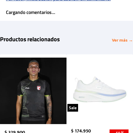
Cargando comentarios…
Productos relacionados
Ver más →
Sale
$
174
.
950
$
329
.
900