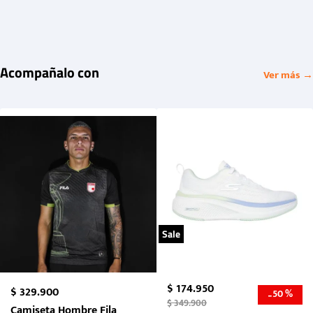
Acompañalo con
Ver más →
Sale
$
174
.
950
$
329
.
900
50 %
-
$
349
.
900
Camiseta Hombre Fila