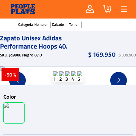
0
Hombre
Calzado
Tenis
Zapato Unisex Adidas
Performance Hoops 40.
$
169
.
950
SKU
:
Jq9988 Negro 07.0
$
339
.
900
-
50 %
Color