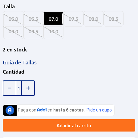
Talla
06.0
06.5
07.0
07.5
08.0
08.5
09.0
09.5
10.0
2
en stock
Guia de Tallas
Cantidad
－
＋
Añadir al carrito