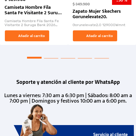
50 %
-
$
349
.
900
Camiseta Hombre Fila
Zapato Mujer Skechers
Santa Fe Visitante 2 Suruga
Gorunelevate20.
Bank 2026
Camiseta Hombre Fila Santa Fe
Visitante 2 Suruga Bank 2026
Gorunelevate2.0 129000Wmnt
26009-03
El Rugido del Sol Naciente:
Añadir al carrito
Añadir al carrito
“Primeros para la Et...
Soporte y atención al cliente por WhatsApp
Lunes a viernes: 7:30 am a 6:30 pm | Sábados: 8:00 am a
7:00 pm | Domingos y festivos 10:00 am a 6:00 pm.
Servicio al cliente