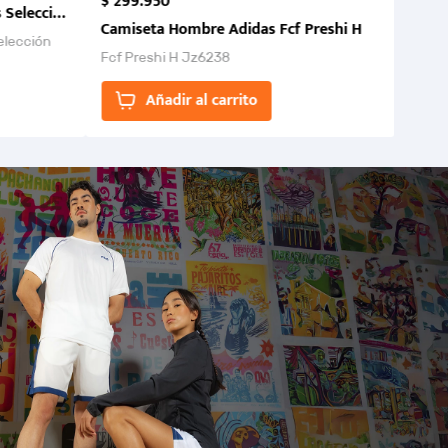
$
299
.
950
 Selección Colombia FCF 2026.
Camiseta Hombre Adidas Fcf Preshi H
elección
Fcf Preshi H Jz6238
ones para
Añadir al carrito