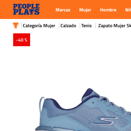
Marcas
Mujer
Hombre
Ni
Mujer
Calzado
Tenis
Zapato Mujer Sk
-
40 %