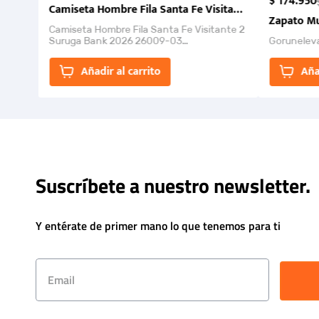
$
174
.
950
Camiseta Hombre Fila Santa Fe Visitante 2 Suruga Ba
Zapato Mu
Camiseta Hombre Fila Santa Fe Visitante 2
Suruga Bank 2026 26009-03
Gorunelev
El Rugido del Sol Naciente: “Primeros para
la Et...
Añadir al carrito
Aña
Suscríbete a nuestro newsletter.
Y entérate de primer mano lo que tenemos para ti