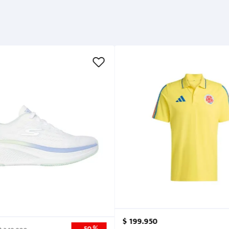
Métodos de pago
Cuidados
$
199
.
950
50 %