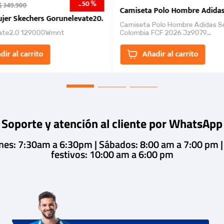
50 %
-
$
349
.
900
nk 2026
Camiseta Polo Hombre Adidas
jer Skechers Gorunelevate20.
Camiseta Polo Hombre Adidas S
ate2.0 129000Wmnt
Colombia FCF 2026 Jz9079
Camiseta polo con cierre de bot
un estilo de...
dir al carrito
Añadir al carrito
Soporte y atención al cliente por WhatsApp
rnes: 7:30am a 6:30pm | Sábados: 8:00 am a 7:00 pm 
festivos: 10:00 am a 6:00 pm