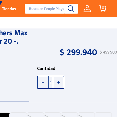
Busca en People Plays
0
Tiendas
Santa Fe
hers Max
 20 -.
Guayos
$
299
.
940
$
499
.
900
Tenis
Cantidad
Reebok Fashion
－
＋