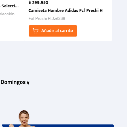
$
299
.
950
 Selección Colombia FCF 2026.
Camiseta Hombre Adidas Fcf Preshi H
elección
Fcf Preshi H Jz6238
ones para
Añadir al carrito
| Domingos y