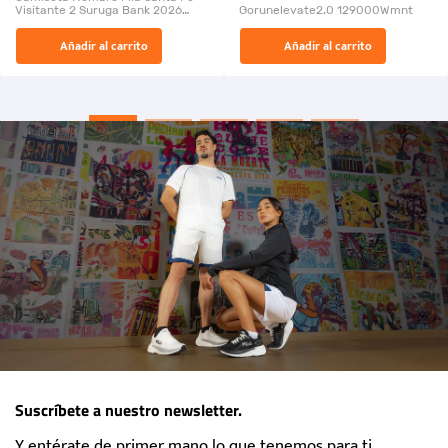
Visitante 2 Suruga Bank 2026
Gorunelevate2.0 129000Wmnt
26009-03
El Rugido del Sol Naciente:
Añadir al carrito
Añadir al carrito
“Primeros para la Et...
Suscríbete a nuestro newsletter.
Y entérate de primer mano lo que tenemos para ti