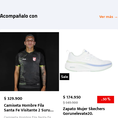
Acompañalo con
Ver más →
Sale
$
174
.
950
$
329
.
900
50 %
-
$
349
.
900
Camiseta Hombre Fila
Zapato Mujer Skechers
Santa Fe Visitante 2 Suruga
Gorunelevate20.
Bank 2026
Camiseta Hombre Fila Santa Fe