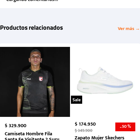
Productos relacionados
Ver más →
Sale
$
174
.
950
$
329
.
900
50 %
-
$
349
.
900
Camiseta Hombre Fila
Zapato Mujer Skechers
Santa Fe Visitante 2 Suruga