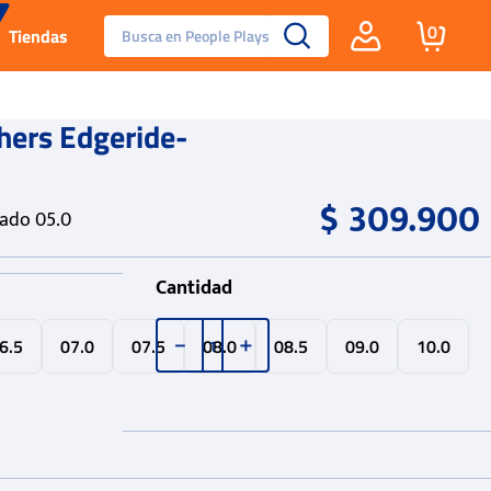
Busca en People Plays
0
Tiendas
Santa Fe
hers Edgeride-
Guayos
$
309
.
900
eado 05.0
Tenis
Cantidad
Reebok Fashion
6.5
07.0
07.5
08.0
08.5
09.0
10.0
－
＋