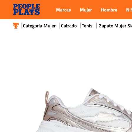
Marcas
Mujer
Hombre
Ni
Mujer
Calzado
Tenis
Zapato Mujer S