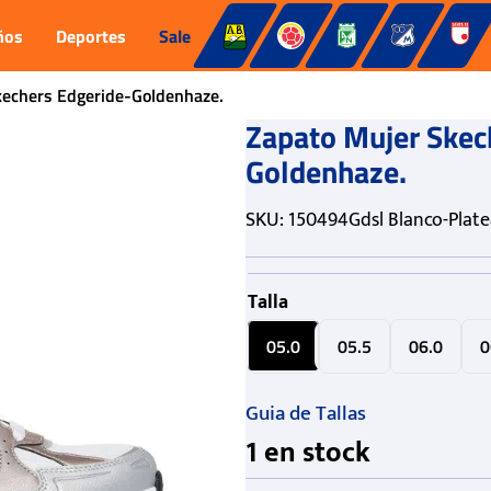
ños
Deportes
Sale
kechers Edgeride-Goldenhaze.
Zapato Mujer Skec
Goldenhaze.
SKU
:
150494Gdsl Blanco-Plat
Talla
05.0
05.5
06.0
0
Guia de Tallas
1
en stock