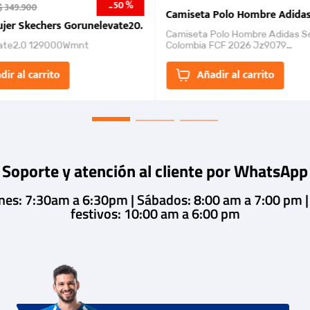
50 %
-
$
349
.
900
nk 2026
Camiseta Polo Hombre Adidas
jer Skechers Gorunelevate20.
Camiseta Polo Hombre Adidas S
ate2.0 129000Wmnt
Colombia FCF 2026 Jz9079
Camiseta polo con cierre de bot
un estilo de...
dir al carrito
Añadir al carrito
Soporte y atención al cliente por WhatsApp
rnes: 7:30am a 6:30pm | Sábados: 8:00 am a 7:00 pm 
festivos: 10:00 am a 6:00 pm