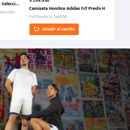
$
299
.
950
 Selección Colombia FCF 2026.
Camiseta Hombre Adidas Fcf Preshi H
elección
Fcf Preshi H Jz6238
ones para
Añadir al carrito