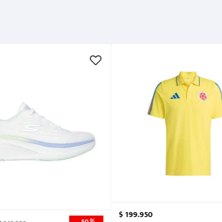
Cuidados
$
199
.
950
50 %