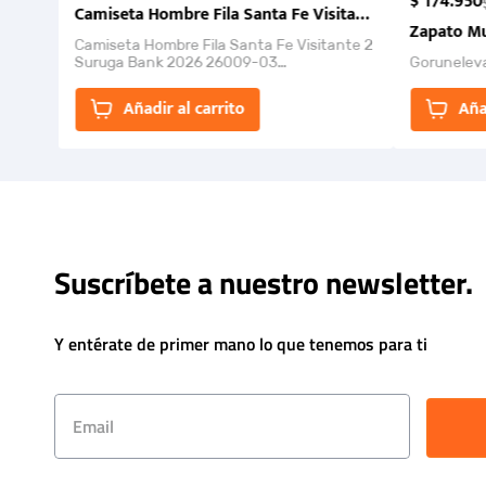
$
174
.
950
Camiseta Hombre Fila Santa Fe Visitante 2 Suruga Ba
Zapato Mu
Camiseta Hombre Fila Santa Fe Visitante 2
Suruga Bank 2026 26009-03
Gorunelev
El Rugido del Sol Naciente: “Primeros para
la Et...
Añadir al carrito
Aña
Suscríbete a nuestro newsletter.
Y entérate de primer mano lo que tenemos para ti