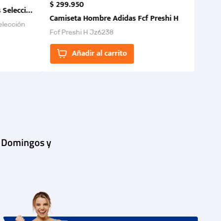
$
299
.
950
 Selección Colombia FCF 2026.
Camiseta Hombre Adidas Fcf Preshi H
elección
Fcf Preshi H Jz6238
ones para
Añadir al carrito
| Domingos y