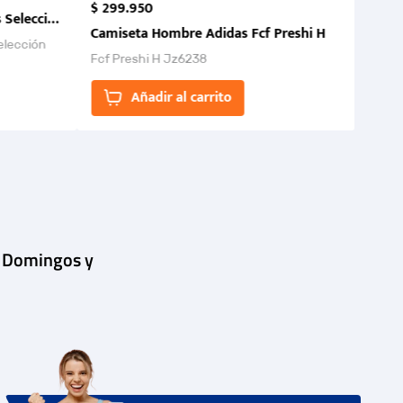
$
299
.
950
 Selección Colombia FCF 2026.
Camiseta Hombre Adidas Fcf Preshi H
elección
Fcf Preshi H Jz6238
ones para
Añadir al carrito
| Domingos y