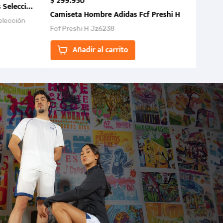
$
299
.
950
 Selección Colombia FCF 2026.
Camiseta Hombre Adidas Fcf Preshi H
elección
Fcf Preshi H Jz6238
ones para
Añadir al carrito