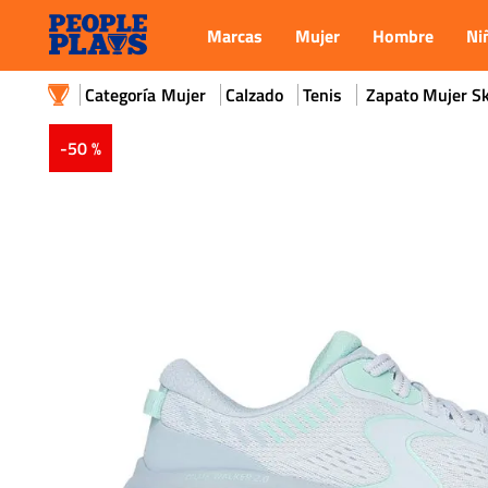
Marcas
Mujer
Hombre
Ni
Mujer
Calzado
Tenis
Zapato Mujer Sk
-
50 %