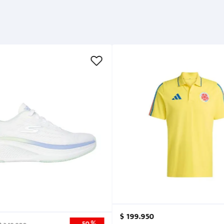
Métodos de pago
Cuidados
$
199
.
950
50 %