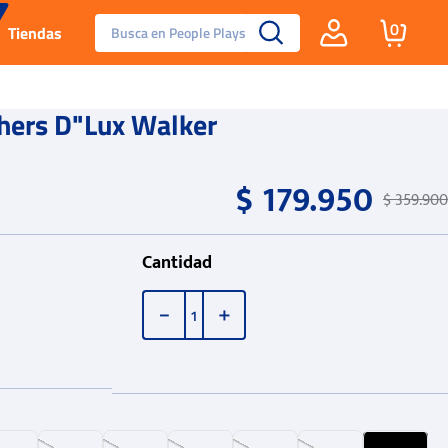
Busca en People Plays
0
Tiendas
Santa Fe
hers D"Lux Walker
Guayos
$
179
.
950
$
359
.
900
Tenis
Cantidad
Reebok Fashion
－
＋