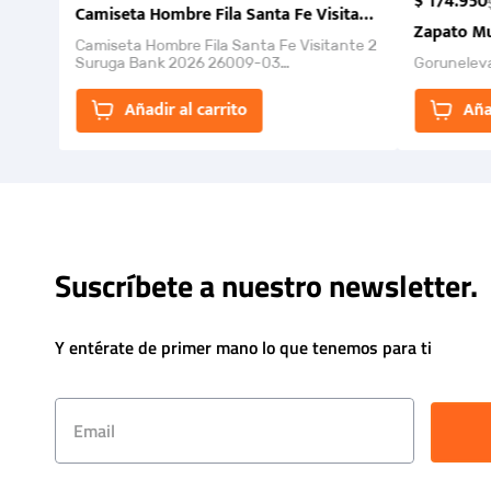
$
174
.
950
Camiseta Hombre Fila Santa Fe Visitante 2 Suruga Ba
Zapato Mu
Camiseta Hombre Fila Santa Fe Visitante 2
Suruga Bank 2026 26009-03
Gorunelev
El Rugido del Sol Naciente: “Primeros para
la Et...
Añadir al carrito
Aña
Suscríbete a nuestro newsletter.
Y entérate de primer mano lo que tenemos para ti