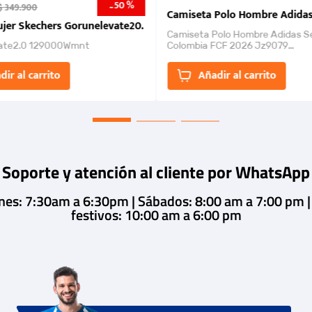
50 %
-
$
349
.
900
nk 2026
Camiseta Polo Hombre Adidas
jer Skechers Gorunelevate20.
Camiseta Polo Hombre Adidas S
ate2.0 129000Wmnt
Colombia FCF 2026 Jz9079
Camiseta polo con cierre de bot
un estilo de...
dir al carrito
Añadir al carrito
Soporte y atención al cliente por WhatsApp
rnes: 7:30am a 6:30pm | Sábados: 8:00 am a 7:00 pm 
festivos: 10:00 am a 6:00 pm