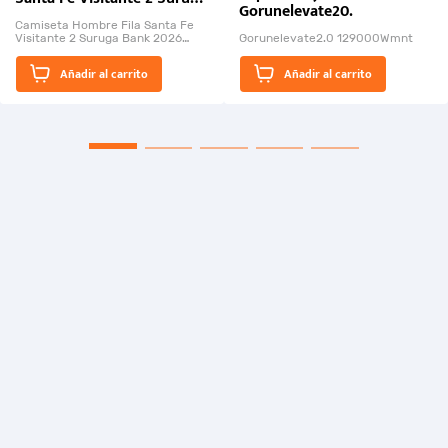
Gorunelevate20.
Bank 2026
Camiseta Hombre Fila Santa Fe
Visitante 2 Suruga Bank 2026
Gorunelevate2.0 129000Wmnt
26009-03
El Rugido del Sol Naciente:
Añadir al carrito
Añadir al carrito
“Primeros para la Et...