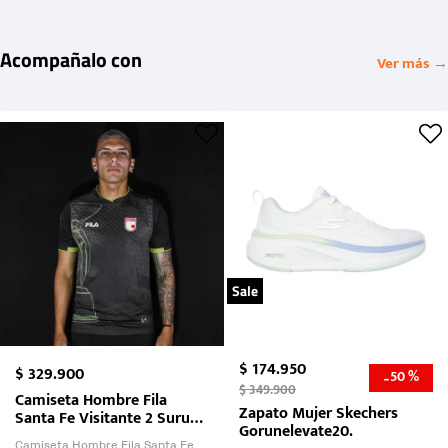
Acompañalo con
Ver más →
Sale
$
174
.
950
$
329
.
900
50 %
-
$
349
.
900
Camiseta Hombre Fila
Zapato Mujer Skechers
Santa Fe Visitante 2 Suruga
Gorunelevate20.
Bank 2026
Camiseta Hombre Fila Santa Fe