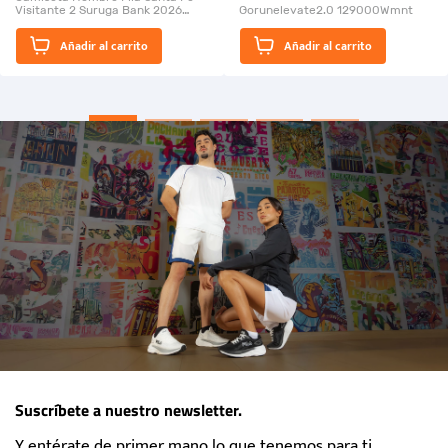
Visitante 2 Suruga Bank 2026
Gorunelevate2.0 129000Wmnt
26009-03
El Rugido del Sol Naciente:
Añadir al carrito
Añadir al carrito
“Primeros para la Et...
Suscríbete a nuestro newsletter.
Y entérate de primer mano lo que tenemos para ti