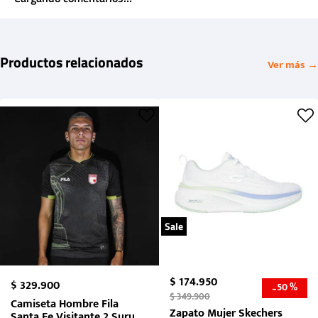
Productos relacionados
Ver más →
Sale
$
174
.
950
$
329
.
900
50 %
-
$
349
.
900
Camiseta Hombre Fila
Zapato Mujer Skechers
Santa Fe Visitante 2 Suruga