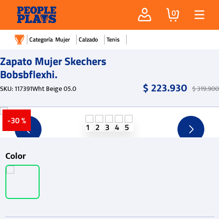
0
Mujer
Calzado
Tenis
Zapato Mujer Skechers
Bobsbflexhi.
$
223
.
930
SKU
:
117391Wht Beige 05.0
$
319
.
900
-
30 %
Color