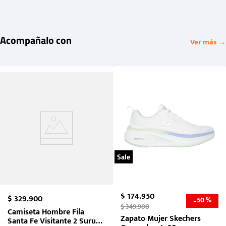
Acompañalo con
Ver más →
Sale
$
174
.
950
$
329
.
900
50 %
-
$
349
.
900
Camiseta Hombre Fila
Zapato Mujer Skechers
Santa Fe Visitante 2 Suruga