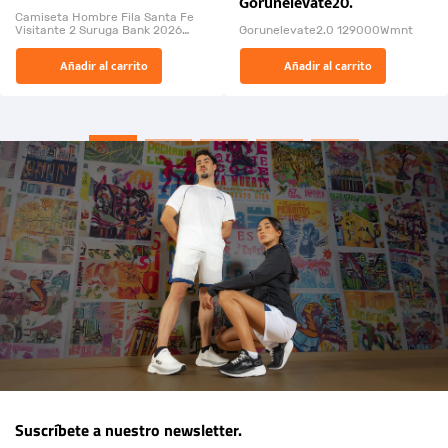
Gorunelevate20.
Bank 2026
Camiseta Hombre Fila Santa Fe
Visitante 2 Suruga Bank 2026
Gorunelevate2.0 129000Wmnt
26009-03
El Rugido del Sol Naciente:
Añadir al carrito
Añadir al carrito
“Primeros para la Et...
Suscríbete a nuestro newsletter.