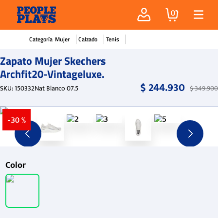
0
Mujer
Calzado
Tenis
Zapato Mujer Skechers
Archfit20-Vintageluxe.
$
244
.
930
SKU
:
150332Nat Blanco 07.5
$
349
.
900
-
30 %
Color