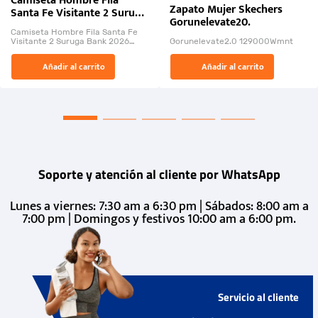
Camiseta Hombre Fila
Zapato Mujer Skechers
Santa Fe Visitante 2 Suruga
Gorunelevate20.
Bank 2026
Camiseta Hombre Fila Santa Fe
Visitante 2 Suruga Bank 2026
Gorunelevate2.0 129000Wmnt
26009-03
El Rugido del Sol Naciente:
Añadir al carrito
Añadir al carrito
“Primeros para la Et...
Soporte y atención al cliente por WhatsApp
Lunes a viernes: 7:30 am a 6:30 pm | Sábados: 8:00 am a
7:00 pm | Domingos y festivos 10:00 am a 6:00 pm.
Servicio al cliente