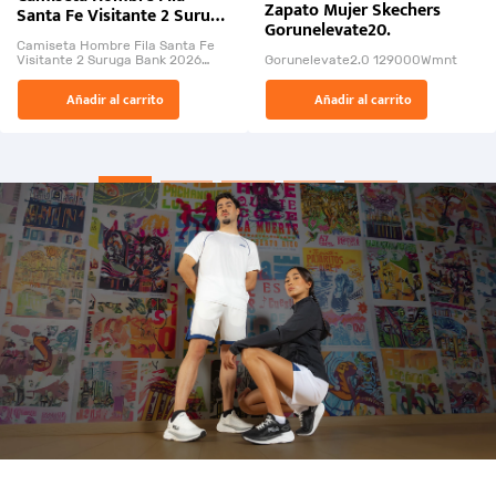
Zapato Mujer Skechers
Santa Fe Visitante 2 Suruga
Gorunelevate20.
Bank 2026
Camiseta Hombre Fila Santa Fe
Visitante 2 Suruga Bank 2026
Gorunelevate2.0 129000Wmnt
26009-03
El Rugido del Sol Naciente:
Añadir al carrito
Añadir al carrito
“Primeros para la Et...