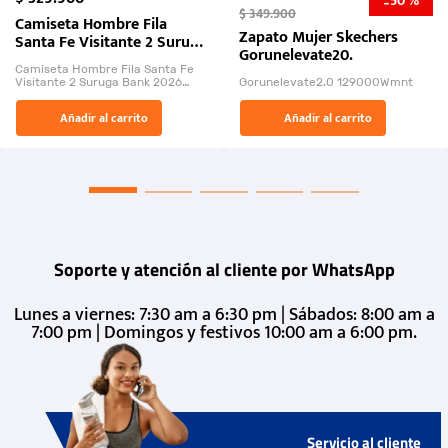
50 %
-
$
349
.
900
Camiseta Hombre Fila
Zapato Mujer Skechers
Santa Fe Visitante 2 Suruga
Gorunelevate20.
Bank 2026
Camiseta Hombre Fila Santa Fe
Visitante 2 Suruga Bank 2026
Gorunelevate2.0 129000Wmnt
26009-03
El Rugido del Sol Naciente:
Añadir al carrito
Añadir al carrito
“Primeros para la Et...
Soporte y atención al cliente por WhatsApp
Lunes a viernes: 7:30 am a 6:30 pm | Sábados: 8:00 am a
7:00 pm | Domingos y festivos 10:00 am a 6:00 pm.
Servicio al cliente