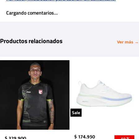
Cargando comentarios…
Productos relacionados
Ver más →
Sale
$
174
.
950
$
329
.
900