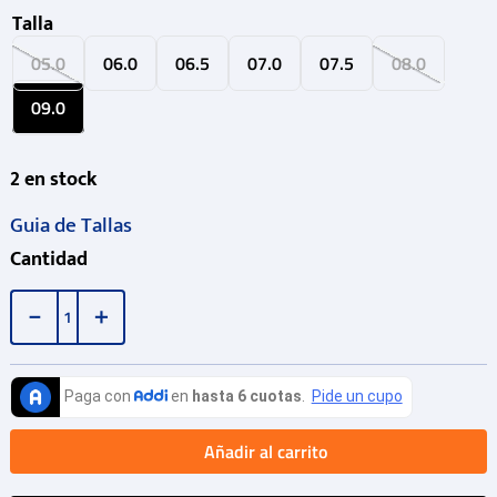
Talla
05.0
06.0
06.5
07.0
07.5
08.0
09.0
2
en stock
Guia de Tallas
Cantidad
－
＋
Añadir al carrito