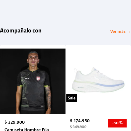
Acompañalo con
Ver más →
Sale
$
174
.
950
$
329
.
900
50 %
-
$
349
.
900
Camiseta Hombre Fila