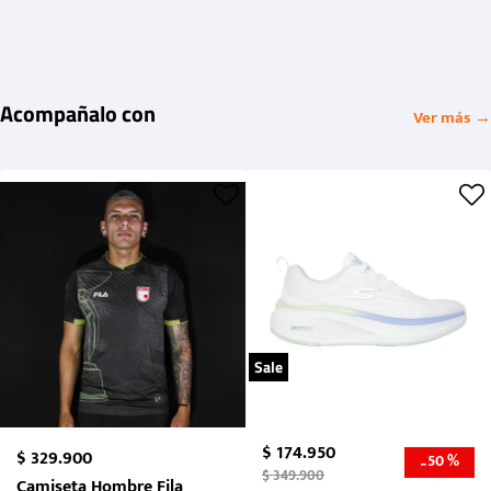
Acompañalo con
Ver más →
Sale
$
174
.
950
$
329
.
900
50 %
-
$
349
.
900
Camiseta Hombre Fila