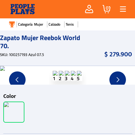
0
Mujer
Calzado
Tenis
Zapato Mujer Reebok World
70.
$
279
.
900
SKU
:
100257193 Azul 07.5
Color