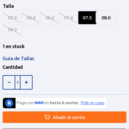
Talla
05.5
06.0
06.5
07.0
07.5
08.0
08.5
1
en stock
Guia de Tallas
Cantidad
－
＋
Añadir al carrito