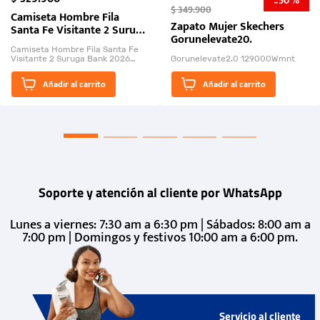
50 %
-
$
349
.
900
Camiseta Hombre Fila
Zapato Mujer Skechers
Santa Fe Visitante 2 Suruga
Gorunelevate20.
Bank 2026
Camiseta Hombre Fila Santa Fe
Visitante 2 Suruga Bank 2026
Gorunelevate2.0 129000Wmnt
26009-03
El Rugido del Sol Naciente:
Añadir al carrito
Añadir al carrito
“Primeros para la Et...
Soporte y atención al cliente por WhatsApp
Lunes a viernes: 7:30 am a 6:30 pm | Sábados: 8:00 am a
7:00 pm | Domingos y festivos 10:00 am a 6:00 pm.
Servicio al cliente