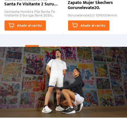
Zapato Mujer Skechers
Santa Fe Visitante 2 Suruga
Gorunelevate20.
Bank 2026
Camiseta Hombre Fila Santa Fe
Visitante 2 Suruga Bank 2026
Gorunelevate2.0 129000Wmnt
26009-03
El Rugido del Sol Naciente:
Añadir al carrito
Añadir al carrito
“Primeros para la Et...