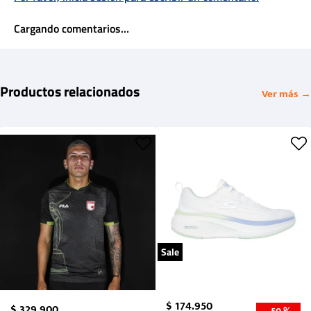
Cargando comentarios…
Productos relacionados
Ver más →
Sale
$
174
.
950
$
329
.
900