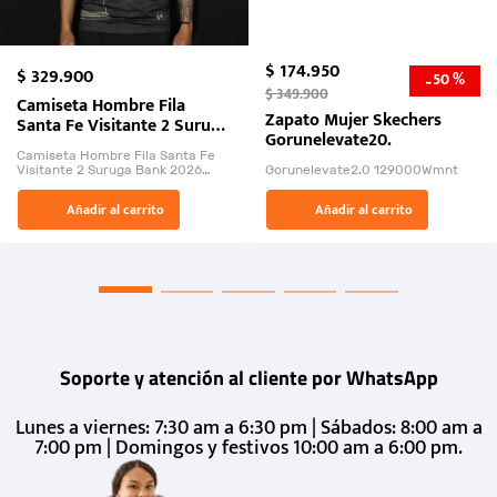
$
174
.
950
$
329
.
900
50 %
-
$
349
.
900
Camiseta Hombre Fila
Zapato Mujer Skechers
Santa Fe Visitante 2 Suruga
Gorunelevate20.
Bank 2026
Camiseta Hombre Fila Santa Fe
Visitante 2 Suruga Bank 2026
Gorunelevate2.0 129000Wmnt
26009-03
El Rugido del Sol Naciente:
Añadir al carrito
Añadir al carrito
“Primeros para la Et...
Soporte y atención al cliente por WhatsApp
Lunes a viernes: 7:30 am a 6:30 pm | Sábados: 8:00 am a
7:00 pm | Domingos y festivos 10:00 am a 6:00 pm.