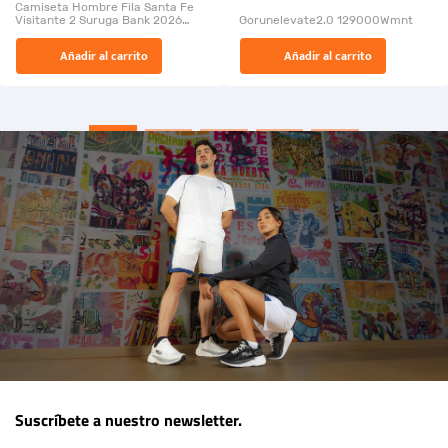
Camiseta Hombre Fila Santa Fe
Visitante 2 Suruga Bank 2026
Gorunelevate2.0 129000Wmnt
26009-03
El Rugido del Sol Naciente:
Añadir al carrito
Añadir al carrito
“Primeros para la Et...
Suscríbete a nuestro newsletter.