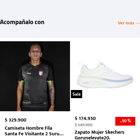
Acompañalo con
Ver más →
Sale
$
174
.
950
$
329
.
900
50 %
-
$
349
.
900
Camiseta Hombre Fila
Zapato Mujer Skechers
Santa Fe Visitante 2 Suruga
Gorunelevate20.
Bank 2026