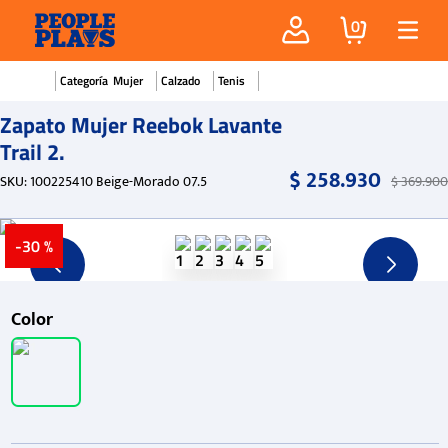
0
Mujer
Calzado
Tenis
Zapato Mujer Reebok Lavante
Trail 2.
$
258
.
930
SKU
:
100225410 Beige-Morado 07.5
$
369
.
900
-
30 %
Color