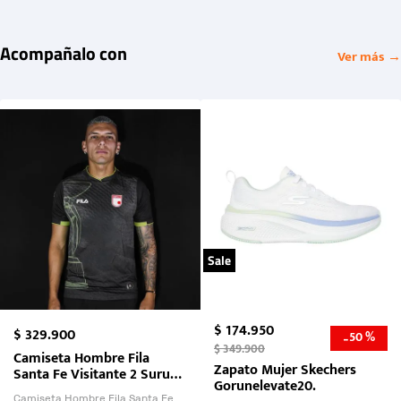
Acompañalo con
Ver más →
Sale
$
174
.
950
$
329
.
900
50 %
-
$
349
.
900
Camiseta Hombre Fila
Zapato Mujer Skechers
Santa Fe Visitante 2 Suruga
Gorunelevate20.
Bank 2026
Camiseta Hombre Fila Santa Fe