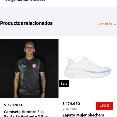
Productos relacionados
Ver más →
Sale
$
174
.
950
$
329
.
900
50 %
-
$
349
.
900
Camiseta Hombre Fila
Zapato Mujer Skechers
Santa Fe Visitante 2 Suruga