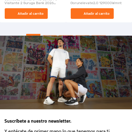
Visitante 2 Suruga Bank 2026
Gorunelevate2.0 129000Wmnt
26009-03
El Rugido del Sol Naciente:
Añadir al carrito
Añadir al carrito
“Primeros para la Et...
Suscríbete a nuestro newsletter.
Y entérate de primer mano lo que tenemos para ti