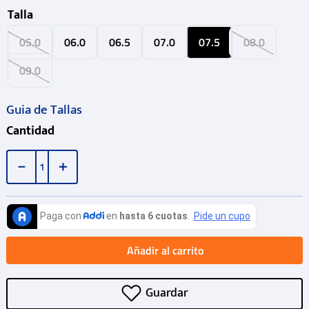
Talla
05.0
06.0
06.5
07.0
07.5
08.0
09.0
Guia de Tallas
Cantidad
－
＋
Añadir al carrito