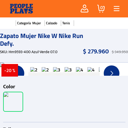
0
Mujer
Calzado
Tenis
Zapato Mujer Nike W Nike Run
Defy.
$
279
.
960
SKU
:
Hm9593-400 Azul-Verde 07.0
$
349
.
950
-
20 %
Color