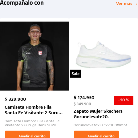
Acompañalo con
Ver más →
Sale
$
174
.
950
$
329
.
900
50 %
-
$
349
.
900
Camiseta Hombre Fila
Zapato Mujer Skechers
Santa Fe Visitante 2 Suruga
Gorunelevate20.
Bank 2026
Camiseta Hombre Fila Santa Fe
Visitante 2 Suruga Bank 2026
Gorunelevate2.0 129000Wmnt
26009-03
El Rugido del Sol Naciente:
Añadir al carrito
Añadir al carrito
“Primeros para la Et...