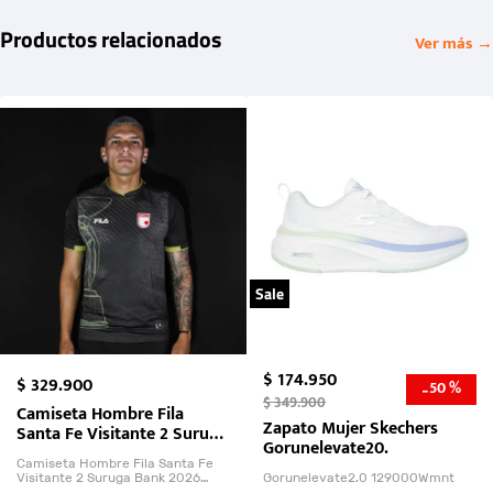
Productos relacionados
Ver más →
Sale
$
174
.
950
$
329
.
900
50 %
-
$
349
.
900
Camiseta Hombre Fila
Zapato Mujer Skechers
Santa Fe Visitante 2 Suruga
Gorunelevate20.
Bank 2026
Camiseta Hombre Fila Santa Fe
Visitante 2 Suruga Bank 2026
Gorunelevate2.0 129000Wmnt
26009-03