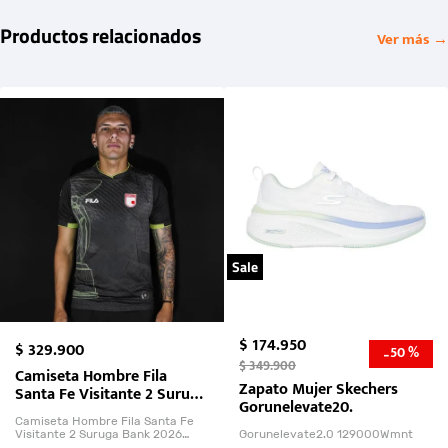
Productos relacionados
Ver más →
Sale
$
174
.
950
$
329
.
900
50 %
-
$
349
.
900
Camiseta Hombre Fila
Zapato Mujer Skechers
Santa Fe Visitante 2 Suruga
Gorunelevate20.
Bank 2026
Camiseta Hombre Fila Santa Fe
Visitante 2 Suruga Bank 2026
Gorunelevate2.0 129000Wmnt
26009-03