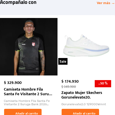
Acompañalo con
Ver más →
Sale
$
174
.
950
$
329
.
900
50 %
-
$
349
.
900
Camiseta Hombre Fila
Zapato Mujer Skechers
Santa Fe Visitante 2 Suruga
Gorunelevate20.
Bank 2026
Camiseta Hombre Fila Santa Fe
Visitante 2 Suruga Bank 2026
Gorunelevate2.0 129000Wmnt
26009-03
El Rugido del Sol Naciente:
Añadir al carrito
Añadir al carrito
“Primeros para la Et...