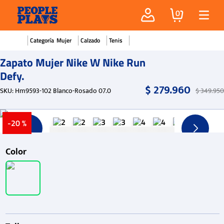
0
Mujer
Calzado
Tenis
Zapato Mujer Nike W Nike Run
Defy.
$
279
.
960
SKU
:
Hm9593-102 Blanco-Rosado 07.0
$
349
.
950
-
20 %
Color