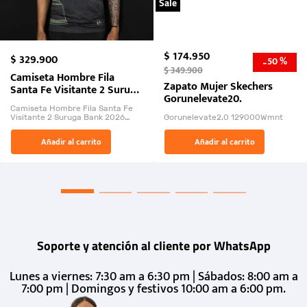
Sale
$
174
.
950
$
329
.
900
50 %
-
$
349
.
900
Camiseta Hombre Fila
Zapato Mujer Skechers
Santa Fe Visitante 2 Suruga
Gorunelevate20.
Bank 2026
Camiseta Hombre Fila Santa Fe
Visitante 2 Suruga Bank 2026
Gorunelevate2.0 129000Wmnt
26009-03
El Rugido del Sol Naciente:
Añadir al carrito
Añadir al carrito
“Primeros para la Et...
Soporte y atención al cliente por WhatsApp
Lunes a viernes: 7:30 am a 6:30 pm | Sábados: 8:00 am a
7:00 pm | Domingos y festivos 10:00 am a 6:00 pm.