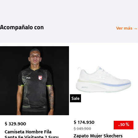
Acompañalo con
Ver más →
Sale
$
174
.
950
$
329
.
900
50 %
-
$
349
.
900
Camiseta Hombre Fila
Zapato Mujer Skechers
Santa Fe Visitante 2 Suruga