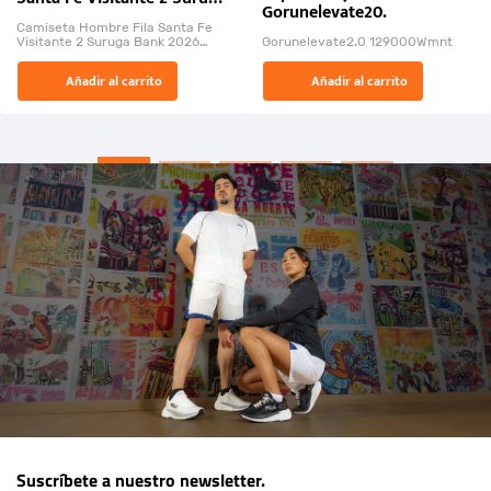
Gorunelevate20.
Bank 2026
Camiseta Hombre Fila Santa Fe
Visitante 2 Suruga Bank 2026
Gorunelevate2.0 129000Wmnt
26009-03
El Rugido del Sol Naciente:
Añadir al carrito
Añadir al carrito
“Primeros para la Et...
Suscríbete a nuestro newsletter.