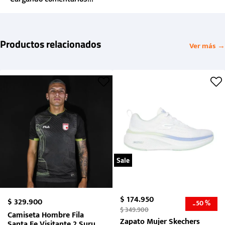
Productos relacionados
Ver más →
Sale
$
174
.
950
$
329
.
900
50 %
-
$
349
.
900
Camiseta Hombre Fila
Zapato Mujer Skechers
Santa Fe Visitante 2 Suruga