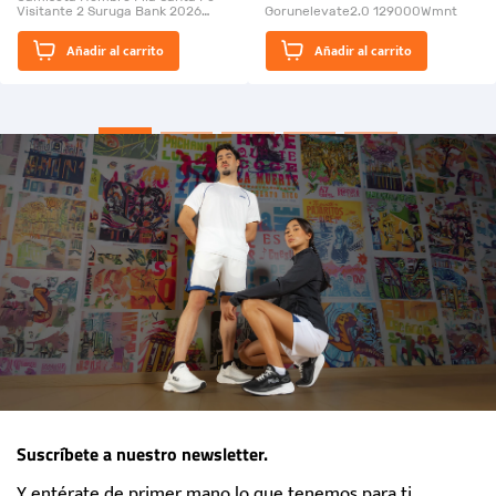
Visitante 2 Suruga Bank 2026
Gorunelevate2.0 129000Wmnt
26009-03
El Rugido del Sol Naciente:
Añadir al carrito
Añadir al carrito
“Primeros para la Et...
Suscríbete a nuestro newsletter.
Y entérate de primer mano lo que tenemos para ti