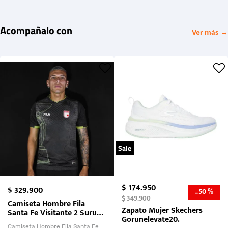
Acompañalo con
Ver más →
Sale
$
174
.
950
$
329
.
900
50 %
-
$
349
.
900
Camiseta Hombre Fila
Zapato Mujer Skechers
Santa Fe Visitante 2 Suruga
Gorunelevate20.
Bank 2026
Camiseta Hombre Fila Santa Fe