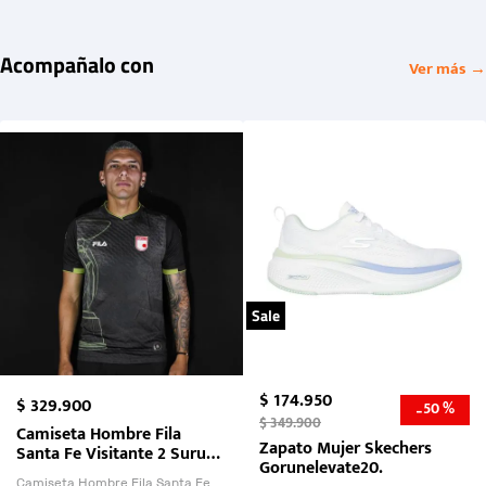
Acompañalo con
Ver más →
Sale
$
174
.
950
$
329
.
900
50 %
-
$
349
.
900
Camiseta Hombre Fila
Zapato Mujer Skechers
Santa Fe Visitante 2 Suruga
Gorunelevate20.
Bank 2026
Camiseta Hombre Fila Santa Fe