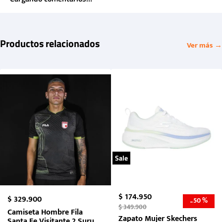
Productos relacionados
Ver más →
Sale
$
174
.
950
$
329
.
900
50 %
-
$
349
.
900
Camiseta Hombre Fila
Zapato Mujer Skechers
Santa Fe Visitante 2 Suruga