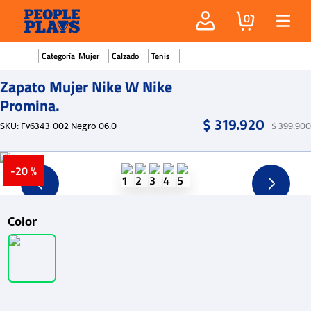
0
Mujer
Calzado
Tenis
Zapato Mujer Nike W Nike
Promina.
$
319
.
920
SKU
:
Fv6343-002 Negro 06.0
$
399
.
900
-
20 %
Color