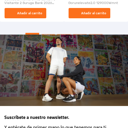
Visitante 2 Suruga Bank 2026
Gorunelevate2.0 129000Wmnt
26009-03
El Rugido del Sol Naciente:
Añadir al carrito
Añadir al carrito
“Primeros para la Et...
Suscríbete a nuestro newsletter.
Y entérate de primer mano lo que tenemos para ti