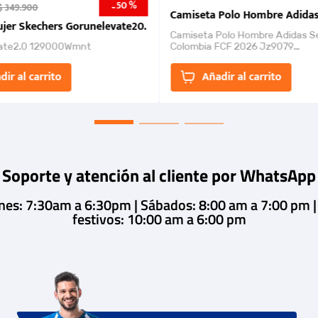
50 %
-
$
349
.
900
nk 2026
Camiseta Polo Hombre Adidas
jer Skechers Gorunelevate20.
Camiseta Polo Hombre Adidas S
ate2.0 129000Wmnt
Colombia FCF 2026 Jz9079
Camiseta polo con cierre de bot
un estilo de...
dir al carrito
Añadir al carrito
Soporte y atención al cliente por WhatsApp
rnes: 7:30am a 6:30pm | Sábados: 8:00 am a 7:00 pm 
festivos: 10:00 am a 6:00 pm