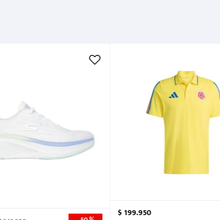
Métodos de pago
Cuidados
$
199
.
950
50 %