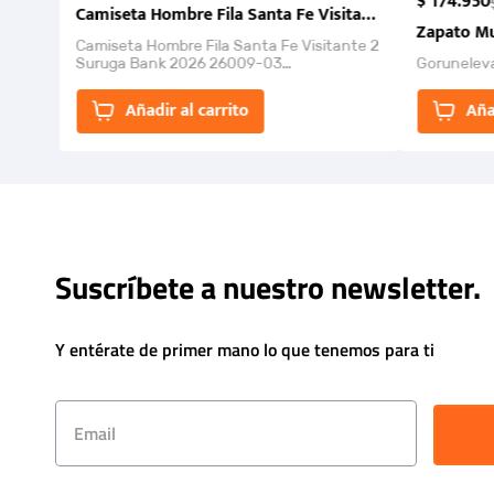
$
174
.
950
Camiseta Hombre Fila Santa Fe Visitante 2 Suruga Ba
Zapato Mu
Camiseta Hombre Fila Santa Fe Visitante 2
Suruga Bank 2026 26009-03
Gorunelev
El Rugido del Sol Naciente: “Primeros para
la Et...
Añadir al carrito
Aña
Suscríbete a nuestro newsletter.
Y entérate de primer mano lo que tenemos para ti