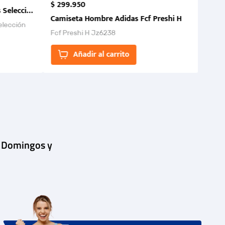
$
299
.
950
 Selección Colombia FCF 2026.
Camiseta Hombre Adidas Fcf Preshi H
elección
Fcf Preshi H Jz6238
ones para
Añadir al carrito
| Domingos y