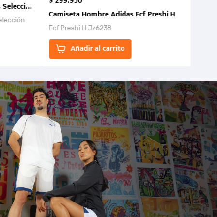
$
299
.
950
 Selección Colombia FCF 2026.
Camiseta Hombre Adidas Fcf Preshi H
elección
Fcf Preshi H Jz6238
ones para
Añadir al carrito