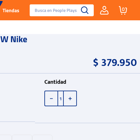
Busca en People Plays
0
Tiendas
Santa Fe
 W Nike
Guayos
$
379
.
950
Tenis
Cantidad
Reebok Fashion
－
＋