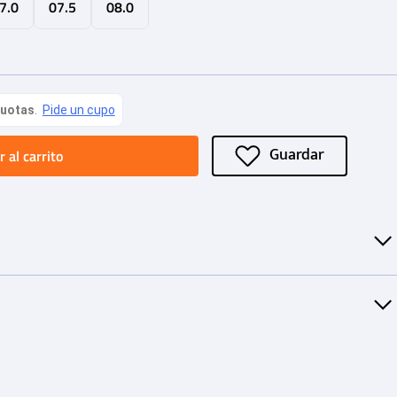
7.0
07.5
08.0
 al carrito