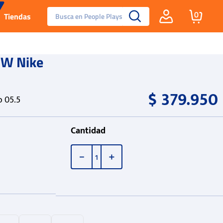
Busca en People Plays
0
Tiendas
Santa Fe
 W Nike
Guayos
$
379
.
950
o 05.5
Tenis
Cantidad
Reebok Fashion
－
＋