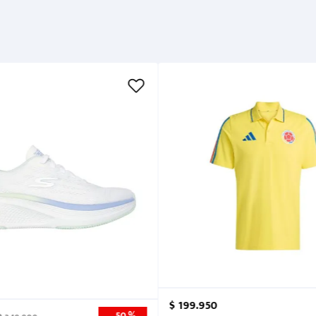
Métodos de pago
Cuidados
$
199
.
950
50 %