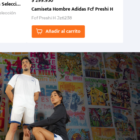
$
299
.
950
 Selección Colombia FCF 2026.
Camiseta Hombre Adidas Fcf Preshi H
elección
Fcf Preshi H Jz6238
ones para
Añadir al carrito