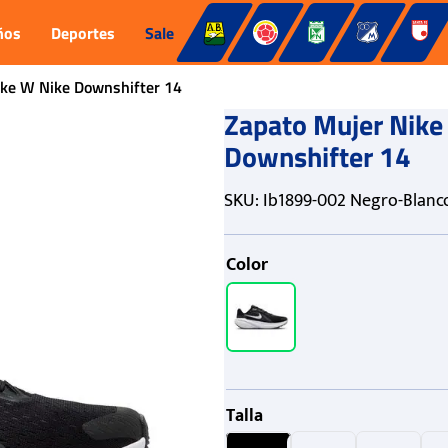
ños
Deportes
Sale
ike W Nike Downshifter 14
Zapato Mujer Nike
Downshifter 14
SKU
:
Ib1899-002 Negro-Blanc
Color
Talla