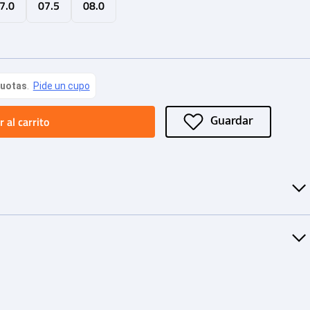
7.0
07.5
08.0
 al carrito