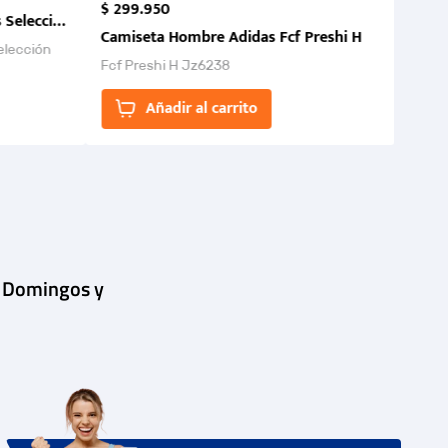
$
299
.
950
 Selección Colombia FCF 2026.
Camiseta Hombre Adidas Fcf Preshi H
elección
Fcf Preshi H Jz6238
ones para
Añadir al carrito
| Domingos y