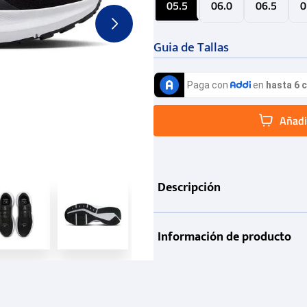
05.5
06.0
06.5
0
Guia de Tallas
Añadir
Descripción
Información de producto
Garantía