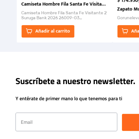
$
174
.
950
Camiseta Hombre Fila Santa Fe Visitante 2 Suruga Ba
Zapato Mu
Camiseta Hombre Fila Santa Fe Visitante 2
Suruga Bank 2026 26009-03
Gorunelev
El Rugido del Sol Naciente: “Primeros para
la Et...
Añadir al carrito
Aña
Suscríbete a nuestro newsletter.
Y entérate de primer mano lo que tenemos para ti