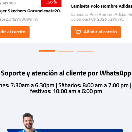
50 %
-
$
349
.
900
nk 2026
Camiseta Polo Hombre Adidas
jer Skechers Gorunelevate20.
Camiseta Polo Hombre Adidas S
ate2.0 129000Wmnt
Colombia FCF 2026 Jz9079
Camiseta polo con cierre de bot
un estilo de...
dir al carrito
Añadir al carrito
Soporte y atención al cliente por WhatsApp
rnes: 7:30am a 6:30pm | Sábados: 8:00 am a 7:00 pm 
festivos: 10:00 am a 6:00 pm