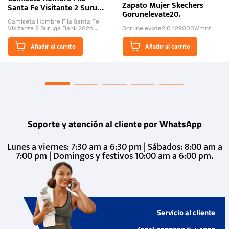
Zapato Mujer Skechers
Santa Fe Visitante 2 Suruga
Gorunelevate20.
Bank 2026
Camiseta Hombre Fila Santa Fe
Visitante 2 Suruga Bank 2026
Gorunelevate2.0 129000Wmnt
26009-03
El Rugido del Sol Naciente:
Añadir al carrito
Añadir al carrito
“Primeros para la Et...
Soporte y atención al cliente por WhatsApp
Lunes a viernes: 7:30 am a 6:30 pm | Sábados: 8:00 am a
7:00 pm | Domingos y festivos 10:00 am a 6:00 pm.
Servicio al cliente