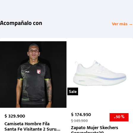
Acompañalo con
Ver más →
Sale
$
174
.
950
$
329
.
900
50 %
-
$
349
.
900
Camiseta Hombre Fila
Zapato Mujer Skechers
Santa Fe Visitante 2 Suruga