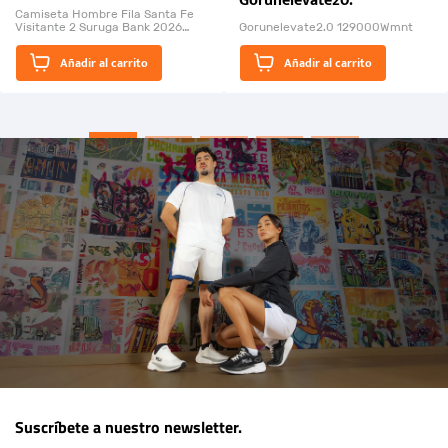
Gorunelevate20.
Bank 2026
Camiseta Hombre Fila Santa Fe
Visitante 2 Suruga Bank 2026
Gorunelevate2.0 129000Wmnt
26009-03
El Rugido del Sol Naciente:
Añadir al carrito
Añadir al carrito
“Primeros para la Et...
Suscríbete a nuestro newsletter.