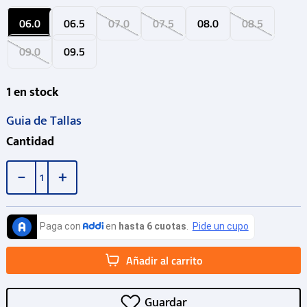
06.0
06.5
07.0
07.5
08.0
08.5
09.0
09.5
1
en stock
Guia de Tallas
Cantidad
－
＋
Añadir al carrito