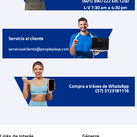
(601) 3907222 Ext.1250
L-V 7:30 am a 4:30 pm
Servicio al cliente
servicioalcliente@peopleplays.com
Compra a tráves de WhatsApp
(57) 3123181116
Links de interés
Géneros