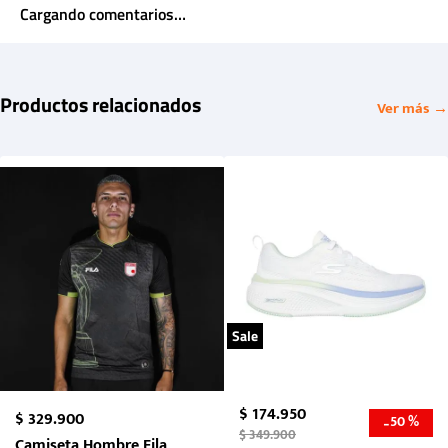
Cargando comentarios…
Productos relacionados
Ver más →
Sale
$
174
.
950
$
329
.
900
50 %
-
$
349
.
900
Camiseta Hombre Fila