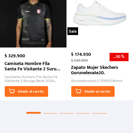
Sale
$
174
.
950
$
329
.
900
50 %
-
$
349
.
900
Camiseta Hombre Fila
Zapato Mujer Skechers
Santa Fe Visitante 2 Suruga
Gorunelevate20.
Bank 2026
Camiseta Hombre Fila Santa Fe
Visitante 2 Suruga Bank 2026
Gorunelevate2.0 129000Wmnt
26009-03
El Rugido del Sol Naciente:
Añadir al carrito
Añadir al carrito
“Primeros para la Et...