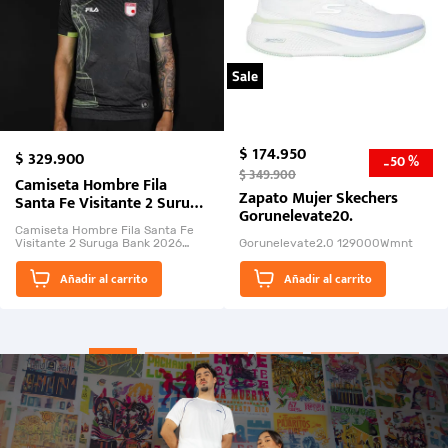
Sale
$
174
.
950
$
329
.
900
50 %
-
$
349
.
900
Camiseta Hombre Fila
Zapato Mujer Skechers
Santa Fe Visitante 2 Suruga
Gorunelevate20.
Bank 2026
Camiseta Hombre Fila Santa Fe
Visitante 2 Suruga Bank 2026
Gorunelevate2.0 129000Wmnt
26009-03
El Rugido del Sol Naciente:
Añadir al carrito
Añadir al carrito
“Primeros para la Et...