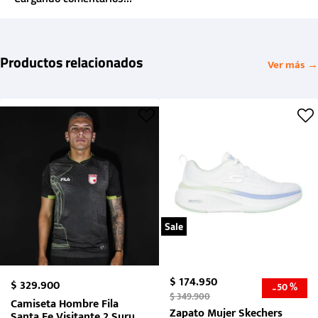
Productos relacionados
Ver más →
Sale
$
174
.
950
$
329
.
900
50 %
-
$
349
.
900
Camiseta Hombre Fila
Zapato Mujer Skechers
Santa Fe Visitante 2 Suruga