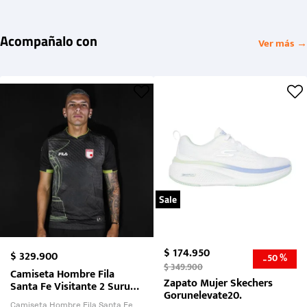
Acompañalo con
Ver más →
Sale
$
174
.
950
$
329
.
900
50 %
-
$
349
.
900
Camiseta Hombre Fila
Zapato Mujer Skechers
Santa Fe Visitante 2 Suruga
Gorunelevate20.
Bank 2026
Camiseta Hombre Fila Santa Fe