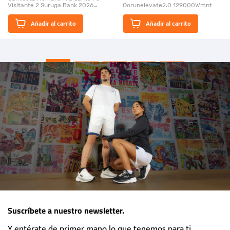
Visitante 2 Suruga Bank 2026
Gorunelevate2.0 129000Wmnt
26009-03
El Rugido del Sol Naciente:
Añadir al carrito
Añadir al carrito
“Primeros para la Et...
Suscríbete a nuestro newsletter.
Y entérate de primer mano lo que tenemos para ti