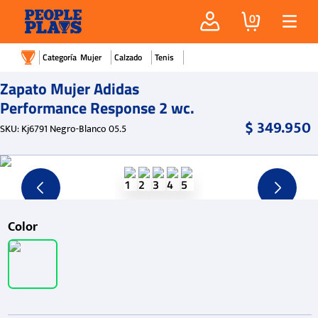
0
Mujer
Calzado
Tenis
Zapato Mujer Adidas
Performance Response 2 wc.
$
349
.
950
SKU
:
Kj6791 Negro-Blanco 05.5
Color