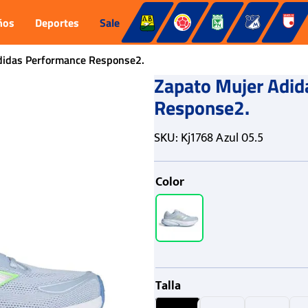
ños
Deportes
Sale
didas Performance Response2.
Zapato Mujer Adid
Response2.
SKU
:
Kj1768 Azul 05.5
Color
Talla