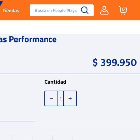
Busca en People Plays
0
Tiendas
Santa Fe
as Performance
Guayos
$
399
.
950
Tenis
Cantidad
Reebok Fashion
－
＋