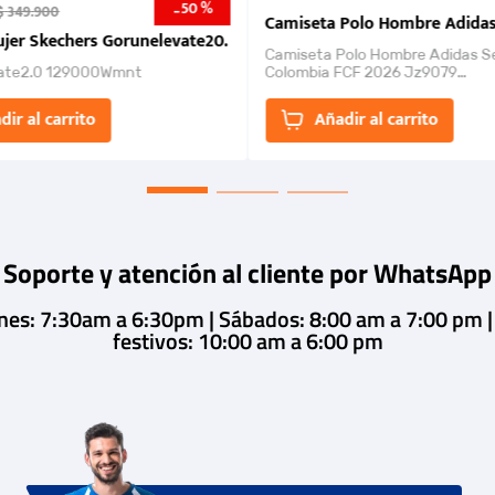
50 %
-
$
349
.
900
nk 2026
Camiseta Polo Hombre Adidas
jer Skechers Gorunelevate20.
Camiseta Polo Hombre Adidas S
ate2.0 129000Wmnt
Colombia FCF 2026 Jz9079
Camiseta polo con cierre de bot
un estilo de...
dir al carrito
Añadir al carrito
Soporte y atención al cliente por WhatsApp
rnes: 7:30am a 6:30pm | Sábados: 8:00 am a 7:00 pm 
festivos: 10:00 am a 6:00 pm