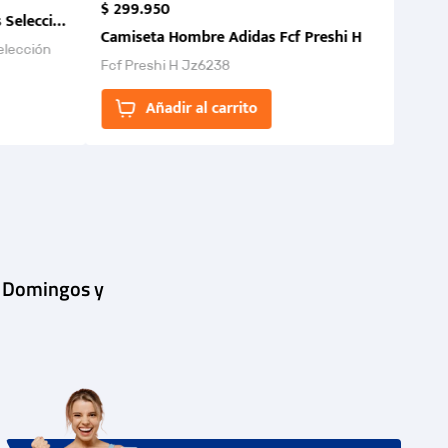
$
299
.
950
 Selección Colombia FCF 2026.
Camiseta Hombre Adidas Fcf Preshi H
elección
Fcf Preshi H Jz6238
ones para
Añadir al carrito
| Domingos y