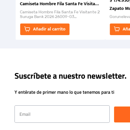
$
174
.
950
Camiseta Hombre Fila Santa Fe Visitante 2 Suruga Ba
Zapato Mu
Camiseta Hombre Fila Santa Fe Visitante 2
Suruga Bank 2026 26009-03
Gorunelev
El Rugido del Sol Naciente: “Primeros para
la Et...
Añadir al carrito
Aña
Suscríbete a nuestro newsletter.
Y entérate de primer mano lo que tenemos para ti