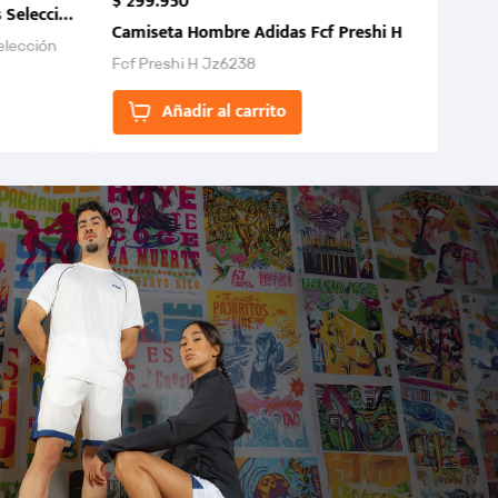
$
299
.
950
 Selección Colombia FCF 2026.
Camiseta Hombre Adidas Fcf Preshi H
elección
Fcf Preshi H Jz6238
ones para
Añadir al carrito