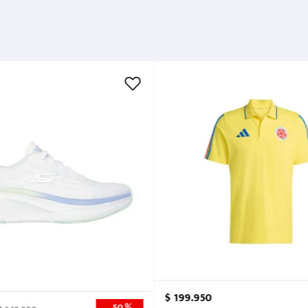
Métodos de pago
Cuidados
$
199
.
950
50 %