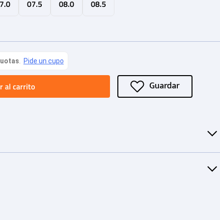
7.0
07.5
08.0
08.5
 al carrito