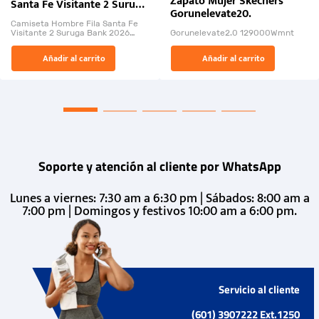
Zapato Mujer Skechers
Santa Fe Visitante 2 Suruga
Gorunelevate20.
Bank 2026
Camiseta Hombre Fila Santa Fe
Visitante 2 Suruga Bank 2026
Gorunelevate2.0 129000Wmnt
26009-03
El Rugido del Sol Naciente:
Añadir al carrito
Añadir al carrito
“Primeros para la Et...
Soporte y atención al cliente por WhatsApp
Lunes a viernes: 7:30 am a 6:30 pm | Sábados: 8:00 am a
7:00 pm | Domingos y festivos 10:00 am a 6:00 pm.
Servicio al cliente
(601) 3907222 Ext.1250