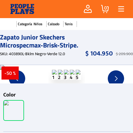
0
Niños
Calzado
Tenis
Zapato Junior Skechers
Microspecmax-Brisk-Stripe.
$
104
.
950
SKU
:
403890L-Bklm Negro-Verde 12.0
$
209
.
900
-
50 %
Color