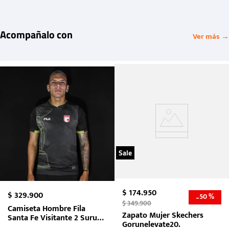
Acompañalo con
Ver más →
Sale
$
174
.
950
$
329
.
900
50 %
-
$
349
.
900
Camiseta Hombre Fila
Zapato Mujer Skechers
Santa Fe Visitante 2 Suruga
Gorunelevate20.
Bank 2026