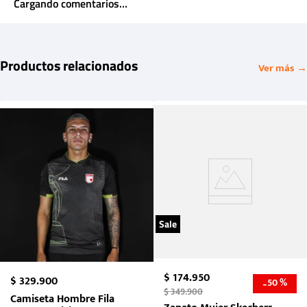
Cargando comentarios…
Productos relacionados
Ver más →
Sale
$
174
.
950
$
329
.
900
50 %
-
$
349
.
900
Camiseta Hombre Fila