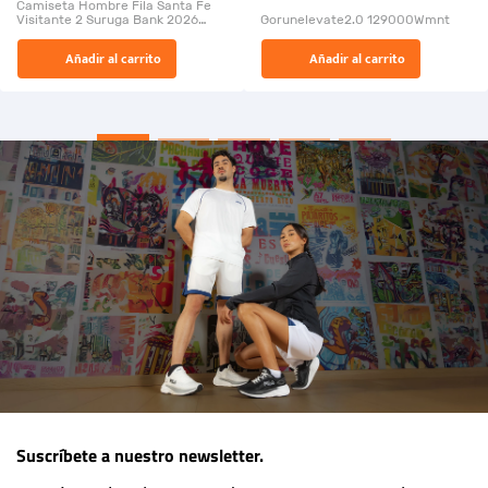
Camiseta Hombre Fila Santa Fe
Visitante 2 Suruga Bank 2026
Gorunelevate2.0 129000Wmnt
26009-03
El Rugido del Sol Naciente:
Añadir al carrito
Añadir al carrito
“Primeros para la Et...
Suscríbete a nuestro newsletter.