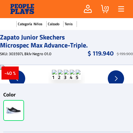
0
Niños
Calzado
Tenis
Zapato Junior Skechers
Microspec Max Advance-Triple.
$
119
.
940
SKU
:
303597L Bklv Negro 01.0
$
199
.
900
-
40 %
Color