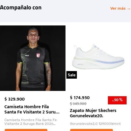
Acompañalo con
Ver más →
Sale
$
174
.
950
$
329
.
900
50 %
-
$
349
.
900
Camiseta Hombre Fila
Zapato Mujer Skechers
Santa Fe Visitante 2 Suruga
Gorunelevate20.
Bank 2026
Camiseta Hombre Fila Santa Fe
Visitante 2 Suruga Bank 2026
Gorunelevate2.0 129000Wmnt
26009-03