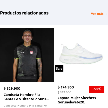
Productos relacionados
Ver más →
Sale
$
174
.
950
$
329
.
900
50 %
-
$
349
.
900
Camiseta Hombre Fila
Zapato Mujer Skechers
Santa Fe Visitante 2 Suruga
Gorunelevate20.
Bank 2026
Camiseta Hombre Fila Santa Fe