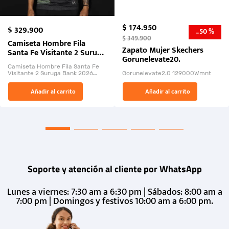
$
174
.
950
$
329
.
900
50 %
-
$
349
.
900
Camiseta Hombre Fila
Zapato Mujer Skechers
Santa Fe Visitante 2 Suruga
Gorunelevate20.
Bank 2026
Camiseta Hombre Fila Santa Fe
Visitante 2 Suruga Bank 2026
Gorunelevate2.0 129000Wmnt
26009-03
El Rugido del Sol Naciente:
Añadir al carrito
Añadir al carrito
“Primeros para la Et...
Soporte y atención al cliente por WhatsApp
Lunes a viernes: 7:30 am a 6:30 pm | Sábados: 8:00 am a
7:00 pm | Domingos y festivos 10:00 am a 6:00 pm.