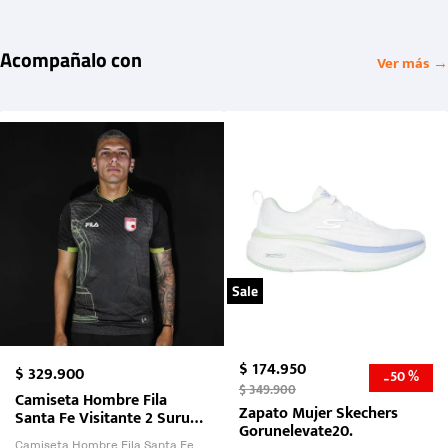
Acompañalo con
Ver más →
Sale
$
174
.
950
$
329
.
900
50 %
-
$
349
.
900
Camiseta Hombre Fila
Zapato Mujer Skechers
Santa Fe Visitante 2 Suruga
Gorunelevate20.
Bank 2026
Camiseta Hombre Fila Santa Fe