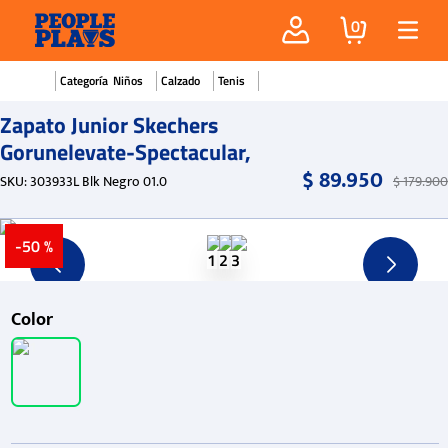
0
Niños
Calzado
Tenis
Zapato Junior Skechers
Gorunelevate-Spectacular,
$
89
.
950
SKU
:
303933L Blk Negro 01.0
$
179
.
900
-
50 %
Color