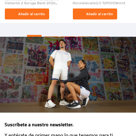
Visitante 2 Suruga Bank 2026
Gorunelevate2.0 129000Wmnt
26009-03
El Rugido del Sol Naciente:
Añadir al carrito
Añadir al carrito
“Primeros para la Et...
Suscríbete a nuestro newsletter.
Y entérate de primer mano lo que tenemos para ti