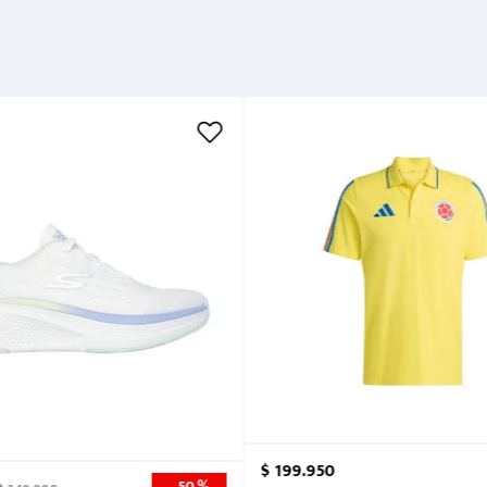
Garantía
Métodos de pago
Cuidados
$
199
.
950
50 %