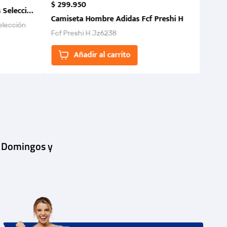
$
299
.
950
 Selección Colombia FCF 2026.
Camiseta Hombre Adidas Fcf Preshi H
elección
Fcf Preshi H Jz6238
ones para
Añadir al carrito
| Domingos y