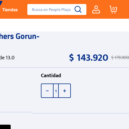
Busca en People Plays
0
Tiendas
Santa Fe
chers Gorun-
Guayos
$
143
.
920
e 13.0
$
179
.
900
Tenis
Cantidad
Reebok Fashion
－
＋