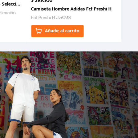
$
299
.
950
 Selección Colombia FCF 2026.
Camiseta Hombre Adidas Fcf Preshi H
elección
Fcf Preshi H Jz6238
ones para
Añadir al carrito