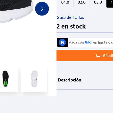
01.0
02.0
03.0
1
Guia de Tallas
2
en stock
Añadir
Descripción
Información de producto