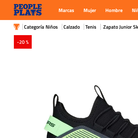
Marcas
Mujer
Hombre
Ni
Niños
Calzado
Tenis
Zapato Junior S
-
20 %