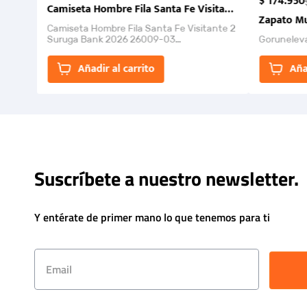
$
174
.
950
Camiseta Hombre Fila Santa Fe Visitante 2 Suruga Ba
Zapato Mu
Camiseta Hombre Fila Santa Fe Visitante 2
Suruga Bank 2026 26009-03
Gorunelev
El Rugido del Sol Naciente: “Primeros para
la Et...
Añadir al carrito
Aña
Suscríbete a nuestro newsletter.
Y entérate de primer mano lo que tenemos para ti