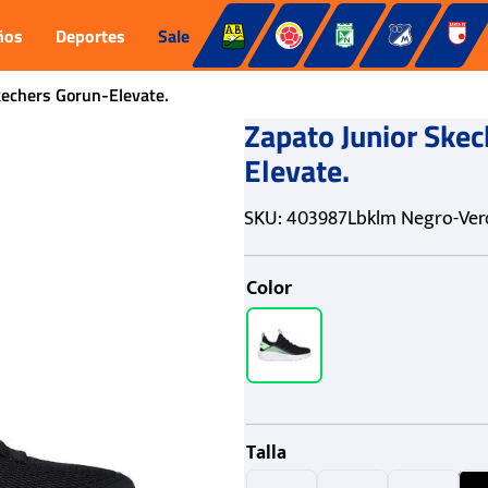
ños
Deportes
Sale
kechers Gorun-Elevate.
Zapato Junior Ske
Elevate.
SKU
:
403987Lbklm Negro-Verd
Color
Talla