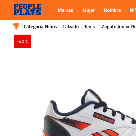
Marcas
Mujer
Hombre
Ni
Niños
Calzado
Tenis
Zapato Junior Re
-
40 %