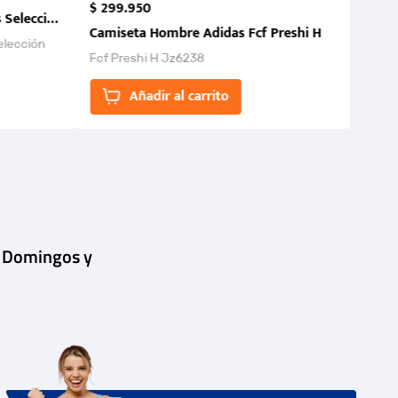
$
299
.
950
 Selección Colombia FCF 2026.
Camiseta Hombre Adidas Fcf Preshi H
elección
Fcf Preshi H Jz6238
ones para
Añadir al carrito
| Domingos y