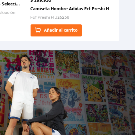
$
299
.
950
 Selección Colombia FCF 2026.
Camiseta Hombre Adidas Fcf Preshi H
elección
Fcf Preshi H Jz6238
ones para
Añadir al carrito