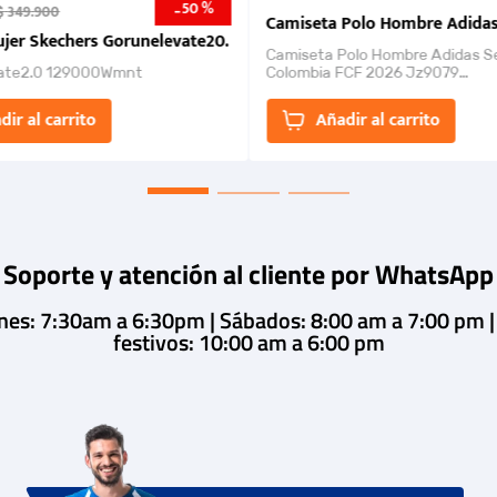
50 %
-
$
349
.
900
nk 2026
Camiseta Polo Hombre Adidas
jer Skechers Gorunelevate20.
Camiseta Polo Hombre Adidas S
ate2.0 129000Wmnt
Colombia FCF 2026 Jz9079
Camiseta polo con cierre de bot
un estilo de...
dir al carrito
Añadir al carrito
Soporte y atención al cliente por WhatsApp
rnes: 7:30am a 6:30pm | Sábados: 8:00 am a 7:00 pm 
festivos: 10:00 am a 6:00 pm