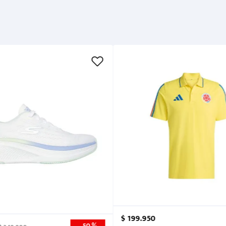
Métodos de pago
Cuidados
$
199
.
950
50 %