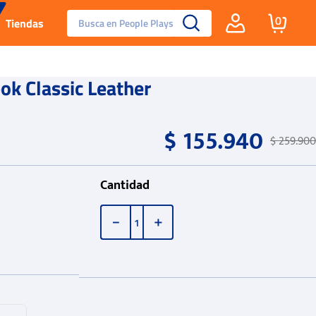
Busca en People Plays
0
Tiendas
Santa Fe
ok Classic Leather
Guayos
$
155
.
940
$
259
.
900
Tenis
Cantidad
Reebok Fashion
－
＋