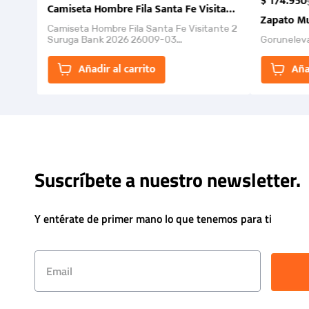
$
174
.
950
Camiseta Hombre Fila Santa Fe Visitante 2 Suruga Ba
Zapato Mu
Camiseta Hombre Fila Santa Fe Visitante 2
Suruga Bank 2026 26009-03
Gorunelev
El Rugido del Sol Naciente: “Primeros para
la Et...
Añadir al carrito
Aña
Suscríbete a nuestro newsletter.
Y entérate de primer mano lo que tenemos para ti