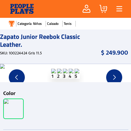
0
Niños
Calzado
Tenis
Zapato Junior Reebok Classic
Leather.
$
249
.
900
SKU
:
100224424 Gris 11.5
Color