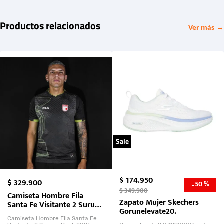
Productos relacionados
Ver más →
Sale
$
174
.
950
$
329
.
900
50 %
-
$
349
.
900
Camiseta Hombre Fila
Zapato Mujer Skechers
Santa Fe Visitante 2 Suruga
Gorunelevate20.
Bank 2026
Camiseta Hombre Fila Santa Fe