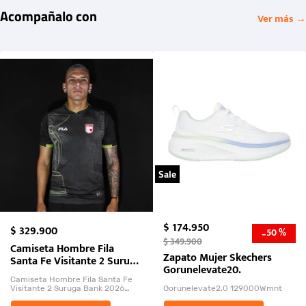
Acompañalo con
Ver más →
Sale
$
174
.
950
$
329
.
900
50 %
-
$
349
.
900
Camiseta Hombre Fila
Zapato Mujer Skechers
Santa Fe Visitante 2 Suruga
Gorunelevate20.
Bank 2026
Camiseta Hombre Fila Santa Fe
Visitante 2 Suruga Bank 2026
Gorunelevate2.0 129000Wmnt
26009-03
El Rugido del Sol Naciente: