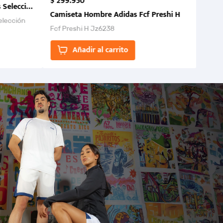
$
299
.
950
 Selección Colombia FCF 2026.
Camiseta Hombre Adidas Fcf Preshi H
elección
Fcf Preshi H Jz6238
ones para
Añadir al carrito