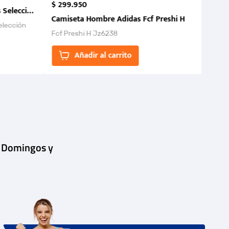
$
299
.
950
 Selección Colombia FCF 2026.
Camiseta Hombre Adidas Fcf Preshi H
elección
Fcf Preshi H Jz6238
ones para
Añadir al carrito
| Domingos y