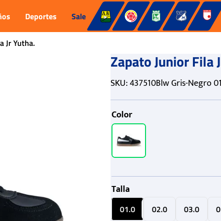
ños
Deportes
Sale
a Jr Yutha.
Zapato Junior Fila 
SKU
:
437510Blw Gris-Negro 01
Color
Talla
01.0
02.0
03.0
0