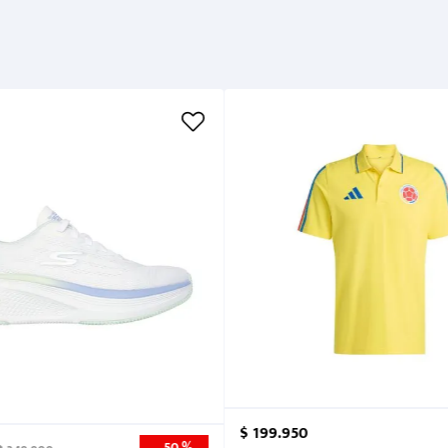
Métodos de pago
Cuidados
$
199
.
950
50 %