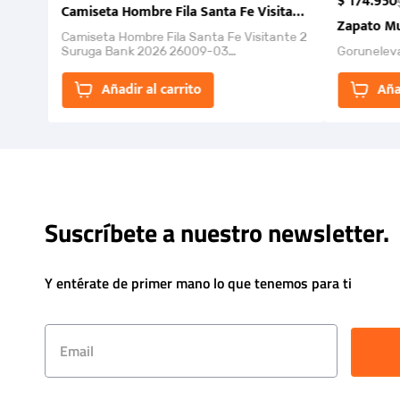
$
174
.
950
Camiseta Hombre Fila Santa Fe Visitante 2 Suruga Ba
Zapato Mu
Camiseta Hombre Fila Santa Fe Visitante 2
Suruga Bank 2026 26009-03
Gorunelev
El Rugido del Sol Naciente: “Primeros para
la Et...
Añadir al carrito
Aña
Suscríbete a nuestro newsletter.
Y entérate de primer mano lo que tenemos para ti