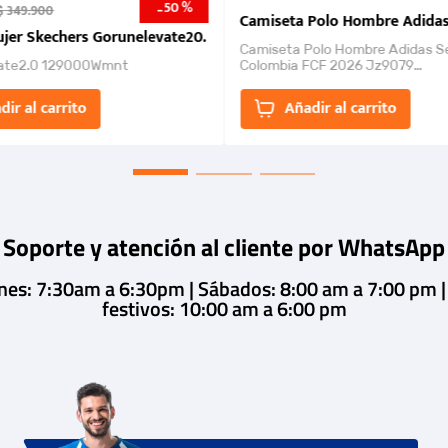
50 %
-
$
349
.
900
nk 2026
Camiseta Polo Hombre Adidas
jer Skechers Gorunelevate20.
Camiseta Polo Hombre Adidas S
ate2.0 129000Wmnt
Colombia FCF 2026 Jz9079
Camiseta polo con cierre de bot
un estilo de...
dir al carrito
Añadir al carrito
Soporte y atención al cliente por WhatsApp
rnes: 7:30am a 6:30pm | Sábados: 8:00 am a 7:00 pm 
festivos: 10:00 am a 6:00 pm