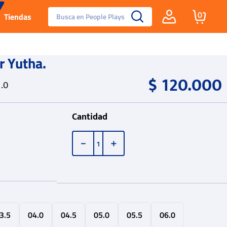
Busca en People Plays
0
Tiendas
Santa Fe
Jr Yutha.
$
120
.
000
Guayos
.0
Tenis
Cantidad
Reebok Fashion
－
＋
3.5
04.0
04.5
05.0
05.5
06.0