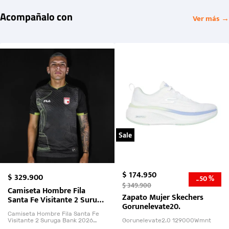
Acompañalo con
Ver más →
Sale
$
174
.
950
$
329
.
900
50 %
-
$
349
.
900
Camiseta Hombre Fila
Zapato Mujer Skechers
Santa Fe Visitante 2 Suruga
Gorunelevate20.
Bank 2026
Camiseta Hombre Fila Santa Fe
Visitante 2 Suruga Bank 2026
Gorunelevate2.0 129000Wmnt
26009-03