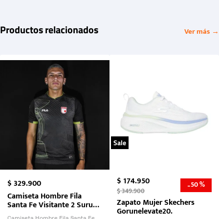
Productos relacionados
Ver más →
Sale
$
174
.
950
$
329
.
900
50 %
-
$
349
.
900
Camiseta Hombre Fila
Zapato Mujer Skechers
Santa Fe Visitante 2 Suruga
Gorunelevate20.
Bank 2026
Camiseta Hombre Fila Santa Fe