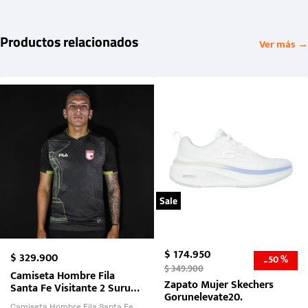
Productos relacionados
Ver más →
Sale
$
174
.
950
$
329
.
900
50 %
-
$
349
.
900
Camiseta Hombre Fila
Zapato Mujer Skechers
Santa Fe Visitante 2 Suruga
Gorunelevate20.
Bank 2026
Camiseta Hombre Fila Santa Fe