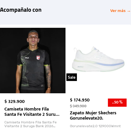
Acompañalo con
Ver más →
Sale
$
174
.
950
$
329
.
900
50 %
-
$
349
.
900
Camiseta Hombre Fila
Zapato Mujer Skechers
Santa Fe Visitante 2 Suruga
Gorunelevate20.
Bank 2026
Camiseta Hombre Fila Santa Fe
Visitante 2 Suruga Bank 2026
Gorunelevate2.0 129000Wmnt
26009-03