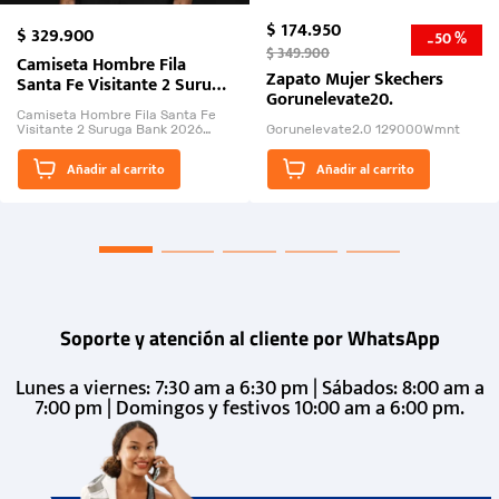
$
174
.
950
$
329
.
900
50 %
-
$
349
.
900
Camiseta Hombre Fila
Zapato Mujer Skechers
Santa Fe Visitante 2 Suruga
Gorunelevate20.
Bank 2026
Camiseta Hombre Fila Santa Fe
Visitante 2 Suruga Bank 2026
Gorunelevate2.0 129000Wmnt
26009-03
El Rugido del Sol Naciente:
Añadir al carrito
Añadir al carrito
“Primeros para la Et...
Soporte y atención al cliente por WhatsApp
Lunes a viernes: 7:30 am a 6:30 pm | Sábados: 8:00 am a
7:00 pm | Domingos y festivos 10:00 am a 6:00 pm.