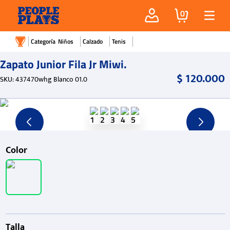
0
Niños
Calzado
Tenis
Zapato Junior Fila Jr Miwi.
$
120
.
000
SKU
:
437470whg Blanco 01.0
Color
Talla