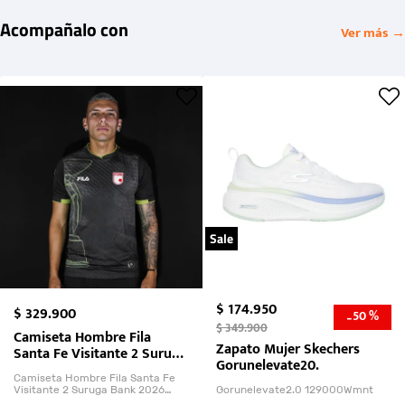
Acompañalo con
Ver más →
Sale
$
174
.
950
$
329
.
900
50 %
-
$
349
.
900
Camiseta Hombre Fila
Zapato Mujer Skechers
Santa Fe Visitante 2 Suruga
Gorunelevate20.
Bank 2026
Camiseta Hombre Fila Santa Fe
Visitante 2 Suruga Bank 2026
Gorunelevate2.0 129000Wmnt
26009-03