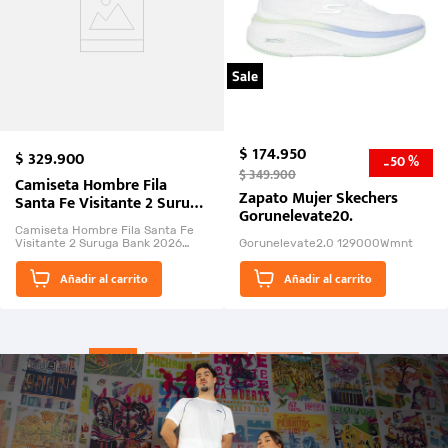
Sale
$
174
.
950
$
329
.
900
50 %
-
$
349
.
900
Camiseta Hombre Fila
Zapato Mujer Skechers
Santa Fe Visitante 2 Suruga
Gorunelevate20.
Bank 2026
Camiseta Hombre Fila Santa Fe
Visitante 2 Suruga Bank 2026
Gorunelevate2.0 129000Wmnt
26009-03
El Rugido del Sol Naciente:
Añadir al carrito
Añadir al carrito
“Primeros para la Et...