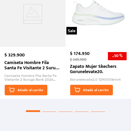
Sale
$
174
.
950
$
329
.
900
50 %
-
$
349
.
900
Camiseta Hombre Fila
Zapato Mujer Skechers
Santa Fe Visitante 2 Suruga
Gorunelevate20.
Bank 2026
Camiseta Hombre Fila Santa Fe
Visitante 2 Suruga Bank 2026
Gorunelevate2.0 129000Wmnt
26009-03
El Rugido del Sol Naciente:
Añadir al carrito
Añadir al carrito
“Primeros para la Et...