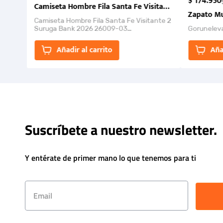
$
174
.
950
Camiseta Hombre Fila Santa Fe Visitante 2 Suruga Ba
Zapato Mu
Camiseta Hombre Fila Santa Fe Visitante 2
Suruga Bank 2026 26009-03
Gorunelev
El Rugido del Sol Naciente: “Primeros para
la Et...
Añadir al carrito
Aña
Suscríbete a nuestro newsletter.
Y entérate de primer mano lo que tenemos para ti