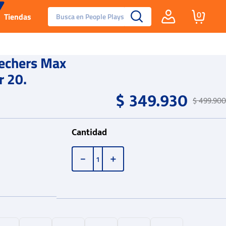
Busca en People Plays
0
Tiendas
Santa Fe
echers Max
r 20.
Guayos
$
349
.
930
$
499
.
900
Tenis
Cantidad
Reebok Fashion
－
＋