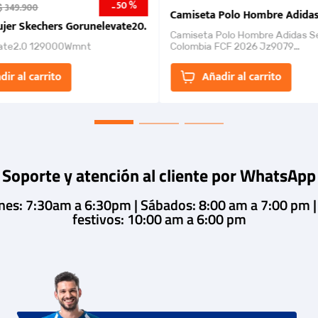
50 %
-
$
349
.
900
nk 2026
Camiseta Polo Hombre Adidas
jer Skechers Gorunelevate20.
Camiseta Polo Hombre Adidas S
ate2.0 129000Wmnt
Colombia FCF 2026 Jz9079
Camiseta polo con cierre de bot
un estilo de...
dir al carrito
Añadir al carrito
Soporte y atención al cliente por WhatsApp
rnes: 7:30am a 6:30pm | Sábados: 8:00 am a 7:00 pm 
festivos: 10:00 am a 6:00 pm