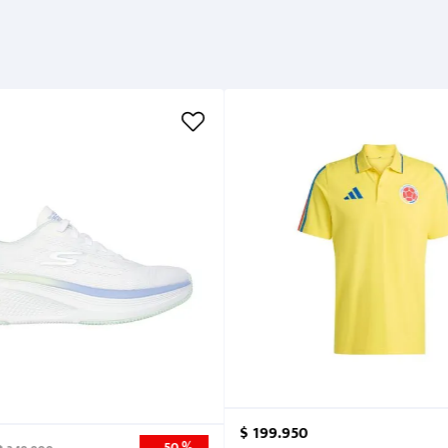
Métodos de pago
Cuidados
$
199
.
950
50 %