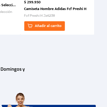
$
299
.
950
 Selección Colombia FCF 2026.
Camiseta Hombre Adidas Fcf Preshi H
elección
Fcf Preshi H Jz6238
ones para
Añadir al carrito
| Domingos y