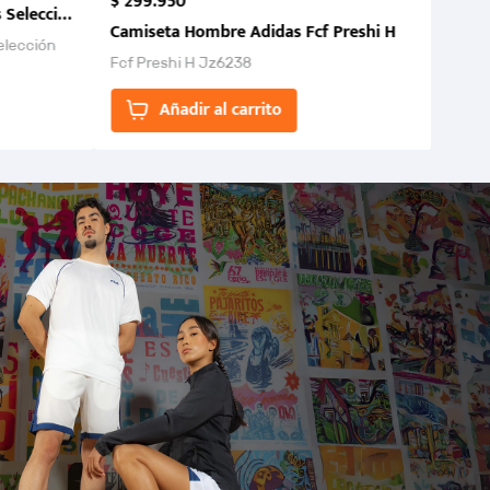
$
299
.
950
 Selección Colombia FCF 2026.
Camiseta Hombre Adidas Fcf Preshi H
elección
Fcf Preshi H Jz6238
ones para
Añadir al carrito