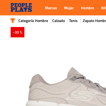
Marcas
Mujer
Hombre
Ni
Hombre
Calzado
Tenis
Zapato Hombr
-
30 %