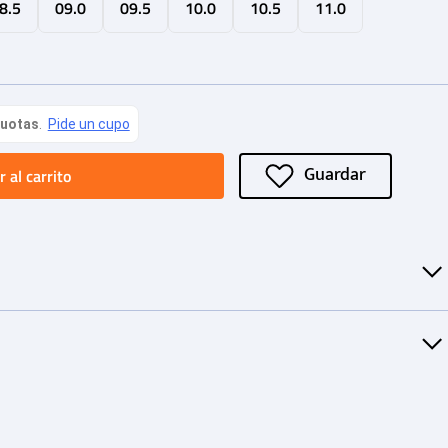
8.5
09.0
09.5
10.0
10.5
11.0
 al carrito