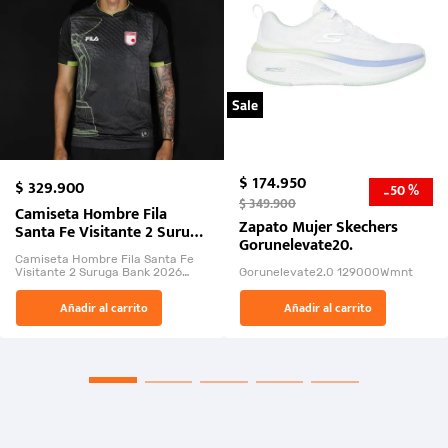
Sale
$
174
.
950
$
329
.
900
50 %
-
$
349
.
900
Camiseta Hombre Fila
Zapato Mujer Skechers
Santa Fe Visitante 2 Suruga
Gorunelevate20.
Bank 2026
Camiseta Hombre Fila Santa Fe
Visitante 2 Suruga Bank 2026
Gorunelevate2.0 129000Wmnt
26009-03
El Rugido del Sol Naciente:
Añadir al carrito
Añadir al carrito
“Primeros para la Et...