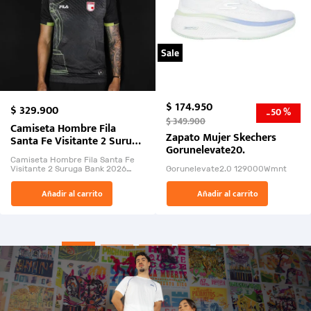
Sale
$
174
.
950
$
329
.
900
50 %
-
$
349
.
900
Camiseta Hombre Fila
Zapato Mujer Skechers
Santa Fe Visitante 2 Suruga
Gorunelevate20.
Bank 2026
Camiseta Hombre Fila Santa Fe
Visitante 2 Suruga Bank 2026
Gorunelevate2.0 129000Wmnt
26009-03
El Rugido del Sol Naciente:
Añadir al carrito
Añadir al carrito
“Primeros para la Et...