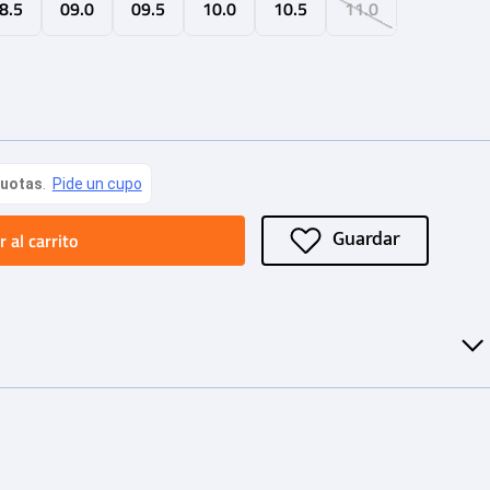
8.5
09.0
09.5
10.0
10.5
11.0
 al carrito