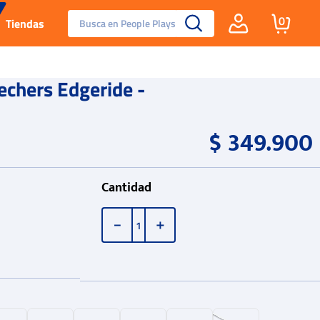
Busca en People Plays
0
Tiendas
Santa Fe
chers Edgeride -
Guayos
$
349
.
900
Tenis
Cantidad
Reebok Fashion
－
＋