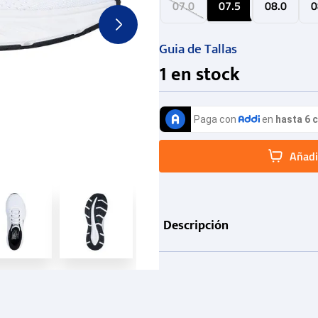
07.0
07.5
08.0
0
Guia de Tallas
1
en stock
Añadir
Descripción
Información de producto