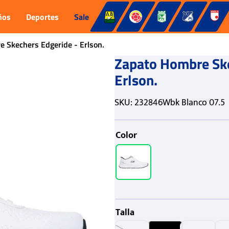
ños
Deportes
Sale
 Skechers Edgeride - Erlson.
Zapato Hombre Ske
Erlson.
SKU
:
232846Wbk Blanco 07.5
Color
Talla