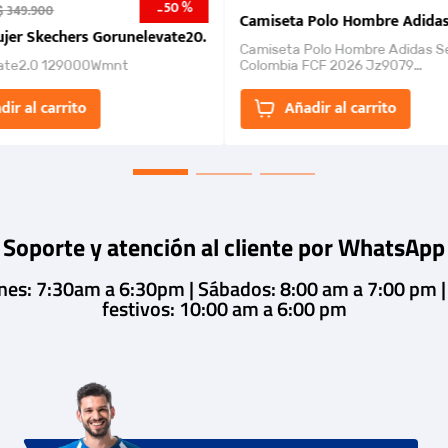
50 %
-
$
349
.
900
nk 2026
Camiseta Polo Hombre Adidas
jer Skechers Gorunelevate20.
Camiseta Polo Hombre Adidas S
ate2.0 129000Wmnt
Colombia FCF 2026 Jz9079
Camiseta polo con cierre de bot
un estilo de...
dir al carrito
Añadir al carrito
Soporte y atención al cliente por WhatsApp
rnes: 7:30am a 6:30pm | Sábados: 8:00 am a 7:00 pm 
festivos: 10:00 am a 6:00 pm