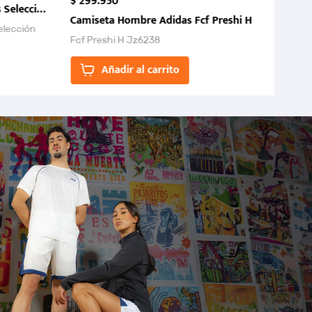
$
299
.
950
 Selección Colombia FCF 2026.
Camiseta Hombre Adidas Fcf Preshi H
elección
Fcf Preshi H Jz6238
ones para
Añadir al carrito