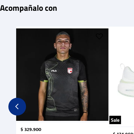
Acompañalo con
Sale
$
329
.
900