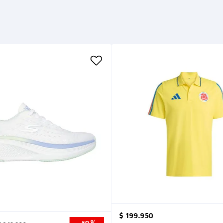
Garantía
Métodos de pago
Cuidados
$
199
.
950
50 %