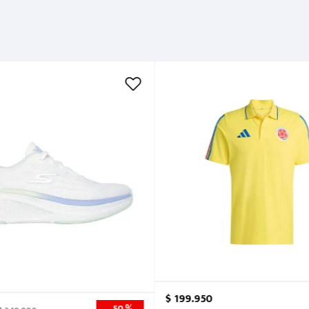
Métodos de pago
Cuidados
$
199
.
950
50 %