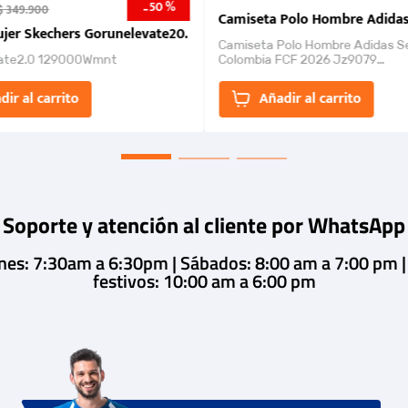
50 %
-
$
349
.
900
nk 2026
Camiseta Polo Hombre Adidas
jer Skechers Gorunelevate20.
Camiseta Polo Hombre Adidas S
ate2.0 129000Wmnt
Colombia FCF 2026 Jz9079
Camiseta polo con cierre de bot
un estilo de...
dir al carrito
Añadir al carrito
Soporte y atención al cliente por WhatsApp
rnes: 7:30am a 6:30pm | Sábados: 8:00 am a 7:00 pm 
festivos: 10:00 am a 6:00 pm