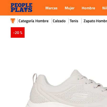
Marcas
Mujer
Hombre
Ni
Hombre
Calzado
Tenis
Zapato Hombre
-
20 %