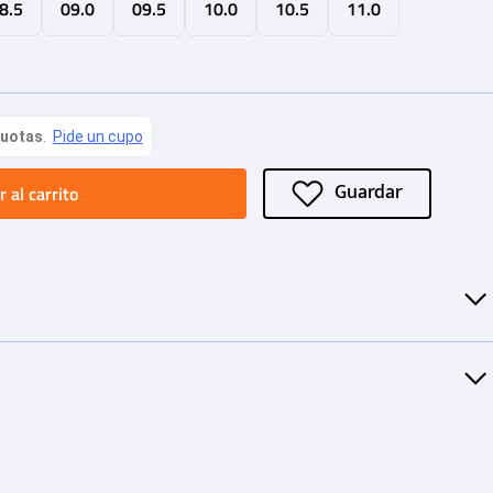
8.5
09.0
09.5
10.0
10.5
11.0
 al carrito