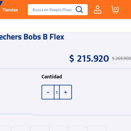
Busca en People Plays
0
Tiendas
Santa Fe
chers Bobs B Flex
Guayos
$
215
.
920
$
269
.
900
Tenis
Cantidad
Reebok Fashion
－
＋