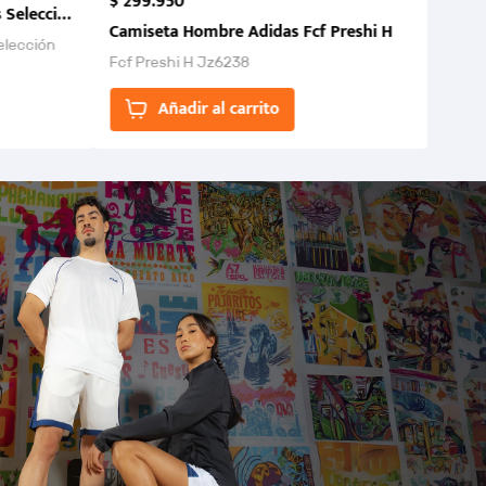
$
299
.
950
 Selección Colombia FCF 2026.
Camiseta Hombre Adidas Fcf Preshi H
elección
Fcf Preshi H Jz6238
ones para
Añadir al carrito