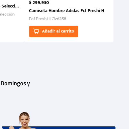
$
299
.
950
 Selección Colombia FCF 2026.
Camiseta Hombre Adidas Fcf Preshi H
elección
Fcf Preshi H Jz6238
ones para
Añadir al carrito
| Domingos y