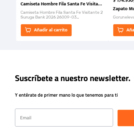
$
174
.
950
Camiseta Hombre Fila Santa Fe Visitante 2 Suruga Ba
Zapato Mu
Camiseta Hombre Fila Santa Fe Visitante 2
Suruga Bank 2026 26009-03
Gorunelev
El Rugido del Sol Naciente: “Primeros para
la Et...
Añadir al carrito
Aña
Suscríbete a nuestro newsletter.
Y entérate de primer mano lo que tenemos para ti