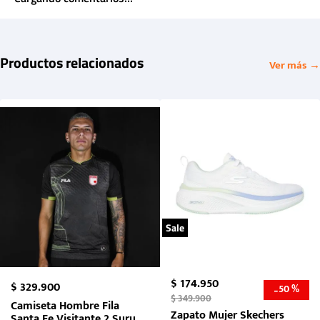
Productos relacionados
Ver más →
Sale
$
174
.
950
$
329
.
900
50 %
-
$
349
.
900
Camiseta Hombre Fila
Zapato Mujer Skechers
Santa Fe Visitante 2 Suruga