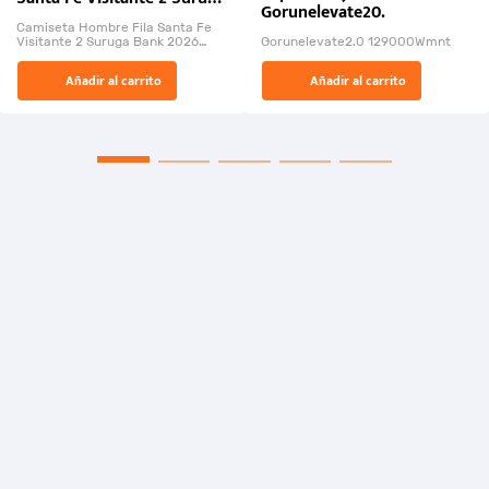
Gorunelevate20.
Bank 2026
Camiseta Hombre Fila Santa Fe
Visitante 2 Suruga Bank 2026
Gorunelevate2.0 129000Wmnt
26009-03
El Rugido del Sol Naciente:
Añadir al carrito
Añadir al carrito
“Primeros para la Et...