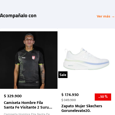
Acompañalo con
Ver más →
Sale
$
174
.
950
$
329
.
900
50 %
-
$
349
.
900
Camiseta Hombre Fila
Zapato Mujer Skechers
Santa Fe Visitante 2 Suruga
Gorunelevate20.
Bank 2026
Camiseta Hombre Fila Santa Fe