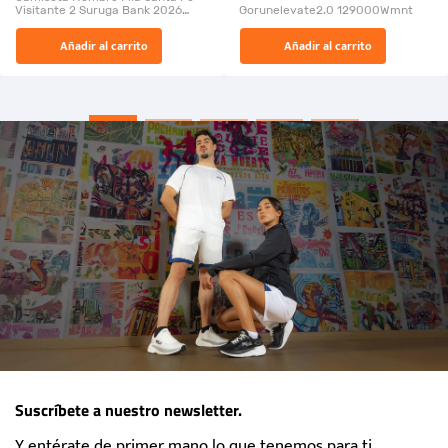
Visitante 2 Suruga Bank 2026
Gorunelevate2.0 129000Wmnt
26009-03
El Rugido del Sol Naciente:
Añadir al carrito
Añadir al carrito
“Primeros para la Et...
Suscríbete a nuestro newsletter.
Y entérate de primer mano lo que tenemos para ti