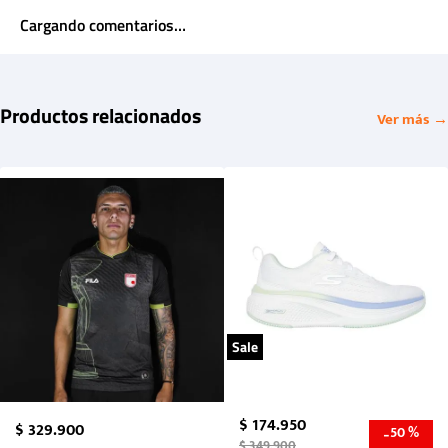
Cargando comentarios…
Productos relacionados
Ver más →
Sale
$
174
.
950
$
329
.
900
50 %
-
$
349
.
900