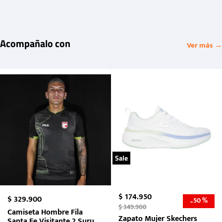
Acompañalo con
Ver más →
Sale
$
174
.
950
$
329
.
900
50 %
-
$
349
.
900
Camiseta Hombre Fila
Zapato Mujer Skechers
Santa Fe Visitante 2 Suruga