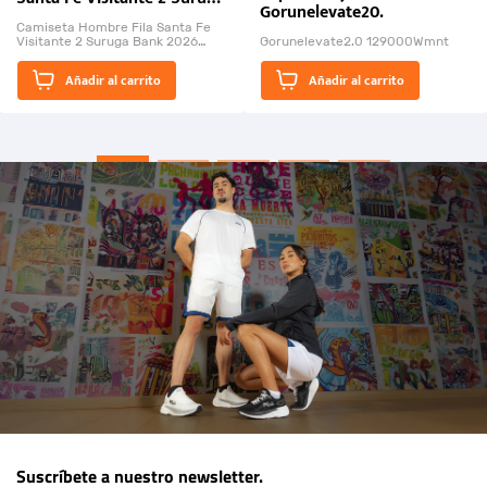
Gorunelevate20.
Bank 2026
Camiseta Hombre Fila Santa Fe
Visitante 2 Suruga Bank 2026
Gorunelevate2.0 129000Wmnt
26009-03
El Rugido del Sol Naciente:
Añadir al carrito
Añadir al carrito
“Primeros para la Et...
Suscríbete a nuestro newsletter.