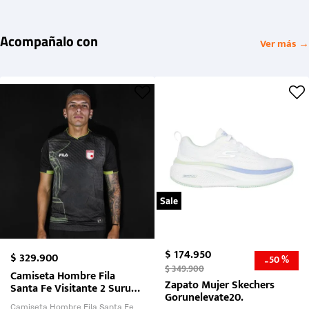
Acompañalo con
Ver más →
Sale
$
174
.
950
$
329
.
900
50 %
-
$
349
.
900
Camiseta Hombre Fila
Zapato Mujer Skechers
Santa Fe Visitante 2 Suruga
Gorunelevate20.
Bank 2026
Camiseta Hombre Fila Santa Fe