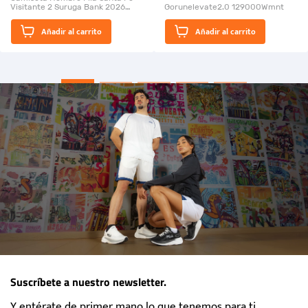
Visitante 2 Suruga Bank 2026
Gorunelevate2.0 129000Wmnt
26009-03
El Rugido del Sol Naciente:
Añadir al carrito
Añadir al carrito
“Primeros para la Et...
Suscríbete a nuestro newsletter.
Y entérate de primer mano lo que tenemos para ti