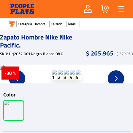
0
Hombre
Calzado
Tenis
Zapato Hombre Nike Nike
Pacific.
$
265
.
965
SKU
:
Hq2052-001 Negro-Blanco 08.0
$
379
.
950
-
30 %
Color