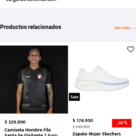
Productos relacionados
Ver más →
Sale
$
174
.
950
$
329
.
900
50 %
-
$
349
.
900
Camiseta Hombre Fila
Zapato Mujer Skechers
Santa Fe Visitante 2 Suruga